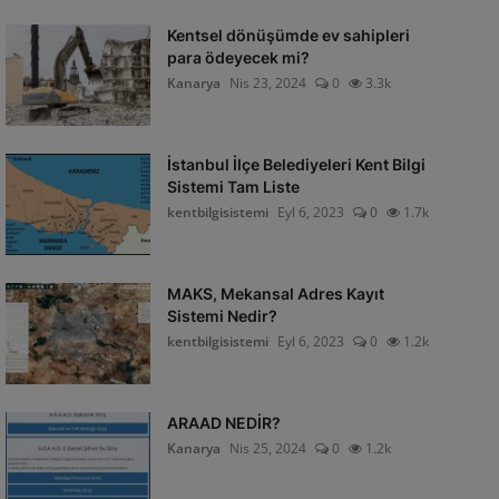
Kentsel dönüşümde ev sahipleri
para ödeyecek mi?
Kanarya
Nis 23, 2024
0
3.3k
İstanbul İlçe Belediyeleri Kent Bilgi
Sistemi Tam Liste
kentbilgisistemi
Eyl 6, 2023
0
1.7k
MAKS, Mekansal Adres Kayıt
Sistemi Nedir?
kentbilgisistemi
Eyl 6, 2023
0
1.2k
ARAAD NEDİR?
Kanarya
Nis 25, 2024
0
1.2k