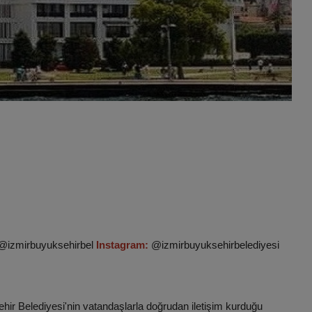
izmirbuyuksehirbel
Instagram:
@izmirbuyuksehirbelediyesi​
hir Belediyesi'nin vatandaşlarla doğrudan iletişim kurduğu