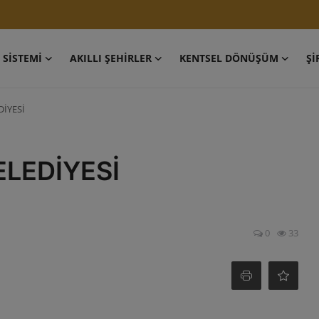
 SİSTEMİ
AKILLI ŞEHİRLER
KENTSEL DÖNÜŞÜM
Şİ
DİYESİ
ELEDİYESİ
0
33