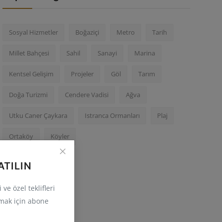
Sosyal Hizmetler
Boğaziçi
Metro
Tarih
Millet Bahçesi
Sahil
Sanayi
Marina
Kentsel Gelişim
Projeler
Göl
Tarım
Doğa Turizmi
Cendere Vadisi
Ağva
Utku Caner Çaykara
Istranca Ormanları
Plaj
Ortaköy
Köyler
ATILIN
ve özel teklifleri
mak için abone