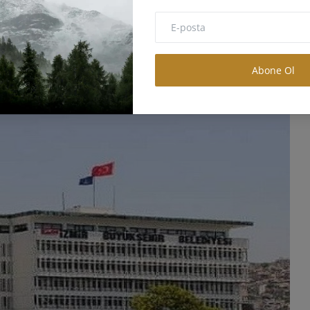
ilikçi çözümlerle dünya çapında örnek bir metropol yapmak.​
Abone Ol
anı No:9/1 Kültürpark içi 1 no'lu Hol, Konak, İzmir, Türkiye. ​