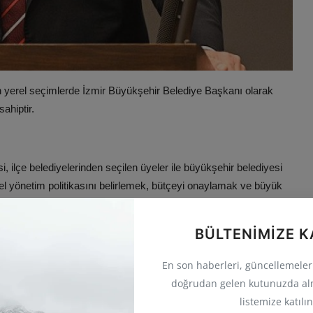
n yerel seçimlerde İzmir Büyükşehir Belediye Başkanı olarak
ahiptir.​
, ilçe belediyelerinden seçilen üyeler ile büyükşehir belediyesi
nel yönetim politikasını belirlemek, bütçeyi onaylamak ve büyük
BÜLTENIMIZE K
n eski belediyelerinden biri olup, köklü bir tarihe sahiptir.
En son haberleri, güncellemeleri 
doğrudan gelen kutunuzda al
listemize katılın
ir haline getirmek.​