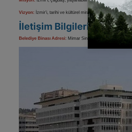
Vizyon:
İzmir'i, tarihi ve kültürel mirasını koruyarak, yen
İletişim Bilgileri
Belediye Binası Adresi:
Mimar Sinan Mahallesi 9 Eylül Meyd