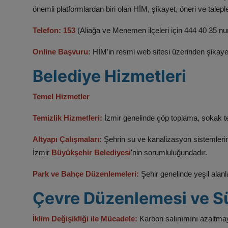
önemli platformlardan biri olan HİM, şikayet, öneri ve taleplerin
Telefon: 153
(Aliağa ve Menemen ilçeleri için 444 40 35 nu
Online Başvuru:
HİM’in resmi web sitesi üzerinden şikayet v
Belediye Hizmetleri
Temel Hizmetler
Temizlik Hizmetleri:
İzmir genelinde çöp toplama, sokak te
Altyapı Çalışmaları:
Şehrin su ve kanalizasyon sistemlerini
İzmir
Büyükşehir Belediyesi
'nin sorumluluğundadır.​
Park ve Bahçe Düzenlemeleri:
Şehir genelinde yeşil alanla
Çevre Düzenlemesi ve Sür
İklim Değişikliği ile Mücadele:
Karbon salınımını azaltmaya 