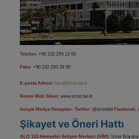
Telefon:
+90 232 293 12 00
Faks:
+90 232 293 39 95
​E-posta Adresi:
him@izmir.bel.tr
Resmi Web Sitesi:
www.izmir.bel.tr
Sosyal Medya Hesapları: Twitter:
@izmirbld​
Facebook:
@
Şikayet ve Öneri Hattı
ALO 153 Hemşehri İletişim Merkezi (HİM):
İzmir Büyükşe