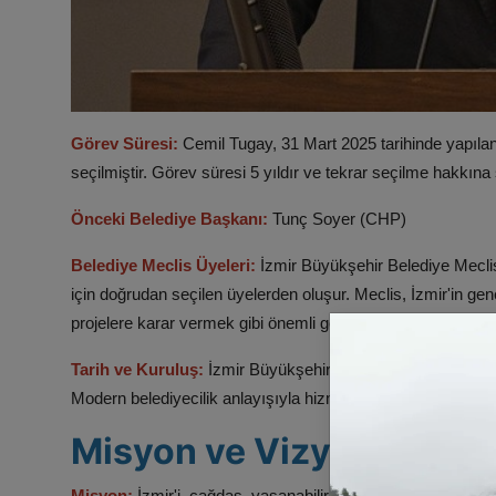
Görev Süresi:
Cemil Tugay, 31 Mart 2025 tarihinde yapıla
seçilmiştir. Görev süresi 5 yıldır ve tekrar seçilme hakkına s
Önceki Belediye Başkanı:
Tunç Soyer (CHP)​
Belediye Meclis Üyeleri:
İzmir Büyükşehir Belediye Meclisi
için doğrudan seçilen üyelerden oluşur. Meclis, İzmir'in ge
projelere karar vermek gibi önemli görevleri üstlenir.​
Tarih ve Kuruluş:
İzmir Büyükşehir Belediyesi, Türkiye'nin e
Modern belediyecilik anlayışıyla hizmet vermektedir.​
Misyon ve Vizyon
Misyon:
İzmir'i, çağdaş, yaşanabilir ve sürdürülebilir bir şeh