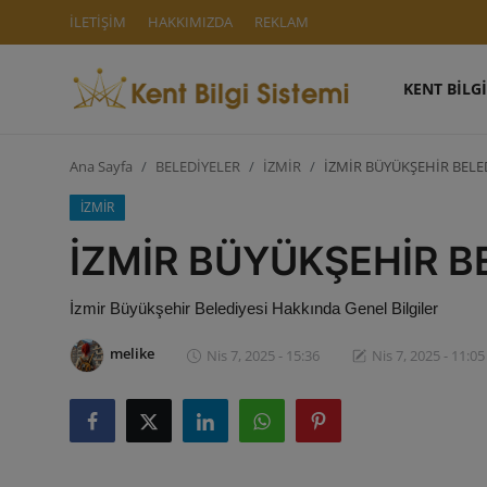
İLETİŞİM
HAKKIMIZDA
REKLAM
KENT BİLGİ
Giriş Yap
Kaydol
Ana Sayfa
BELEDİYELER
İZMİR
İZMİR BÜYÜKŞEHİR BELE
KENT BİLGİ SİSTEMİ
İZMİR
İLETİŞİM
İZMİR BÜYÜKŞEHİR B
HAKKIMIZDA
İzmir Büyükşehir Belediyesi Hakkında Genel Bilgiler
REKLAM
melike
Nis 7, 2025 - 15:36
Nis 7, 2025 - 11:05
AKILLI ŞEHİRLER
KENTSEL DÖNÜŞÜM