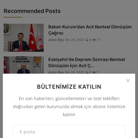
Recommended Posts
Bakan Kurum’dan Acil Kentsel Dönüşüm
Çağrısı
Aslan Bey
Nis 24, 2025
0
17
Eskişehir’de Deprem Sonrası Kentsel
Dönüşüm İçin Acil Ç...
Aslan Bey
Nis 24, 2025
0
7
BÜLTENIMIZE KATILIN
Kentsel Dönüşüm Kira Yardımı Tutarları
En son haberleri, güncellemeleri ve özel teklifleri
Aslan Bey
Nis 22, 2025
0
220
doğrudan gelen kutunuzda almak için abone listemize
katılın
Kocaeli’de 597 Bağımsız Bölümün Kura
Çekimi ve Anahtar ...
Aslan Bey
Nis 21, 2025
0
11