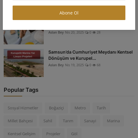
Abone Ol
Ev Sahipleri İçin Kentsel Dönüşüm
Rehberi
Aslan Bey
Nis 20, 2025
0
28
Samsun’da Cumhuriyet Meydanı Kentsel
Dönüşüm ve Kurupel...
Aslan Bey
Nis 19, 2025
0
68
Popular Tags
Sosyal Hizmetler
Boğaziçi
Metro
Tarih
Millet Bahçesi
Sahil
Tarım
Sanayi
Marina
Kentsel Gelişim
Projeler
Göl