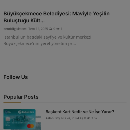
ŞİRKETLER
Büyükçekmece Belediyesi: Maviyle Yeşilin
BELEDİYELER
Buluştuğu Kült...
kentbilgisistemi
Tem 14, 2025
0
1
İstanbul'un batıdaki sayfiye ve kültür merkezi
Büyükçekmece'nin yerel yönetim pr...
Follow Us
Popular Posts
Başkent Kart Nedir ve Ne İşe Yarar?
Aslan Bey
Nis 24, 2024
0
3.6k