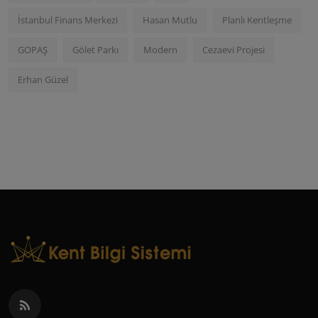
İstanbul Finans Merkezi
Hasan Mutlu
Planlı Kentleşme
GOPAŞ
Gölet Parkı
Modern
Cezaevi Projesi
Erhan Güzel