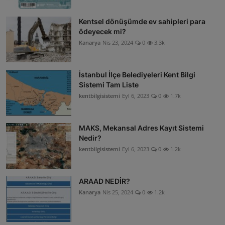
Kentsel dönüşümde ev sahipleri para
ödeyecek mi?
Kanarya
Nis 23, 2024
0
3.3k
İstanbul İlçe Belediyeleri Kent Bilgi
Sistemi Tam Liste
kentbilgisistemi
Eyl 6, 2023
0
1.7k
MAKS, Mekansal Adres Kayıt Sistemi
Nedir?
kentbilgisistemi
Eyl 6, 2023
0
1.2k
ARAAD NEDİR?
Kanarya
Nis 25, 2024
0
1.2k