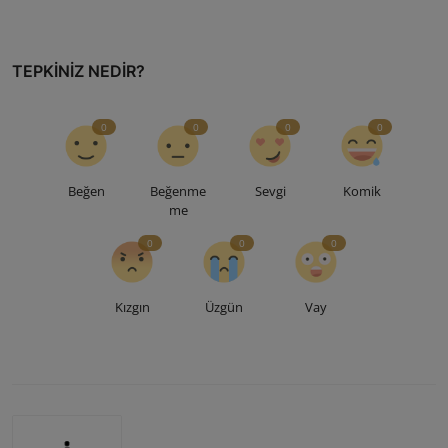
TEPKINIZ NEDIR?
0
0
0
0
Beğen
Beğenme
Sevgi
Komik
me
0
0
0
Kızgın
Üzgün
Vay