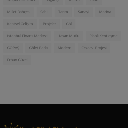
Millet Bahçesi
Sahil
Tarım
Sanayi
Marina
Kentsel Gelişim
Projeler
Göl
İstanbul Finans Merkezi
Hasan Mutlu
Planlı Kentleşme
GOPAŞ
Gölet Parkı
Modern
Cezaevi Projesi
Erhan Güzel