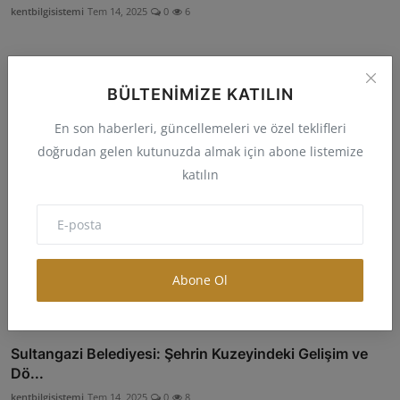
kentbilgisistemi
Tem 14, 2025
0
6
Küçükçekmece Belediyesi: Göl Kenarında Tarih, Kültür
ve...
BÜLTENIMIZE KATILIN
kentbilgisistemi
Tem 14, 2025
0
3
En son haberleri, güncellemeleri ve özel teklifleri
doğrudan gelen kutunuzda almak için abone listemize
Zeytinburnu Belediyesi: Surların Eteğinde Tarih,
katılın
Kültür...
kentbilgisistemi
Tem 14, 2025
0
15
Kadıköy Belediyesi: Anadolu Yakası'nın Kültür, Sanat
ve...
Abone Ol
kentbilgisistemi
Tem 14, 2025
0
9
Sultangazi Belediyesi: Şehrin Kuzeyindeki Gelişim ve
Dö...
kentbilgisistemi
Tem 14, 2025
0
8