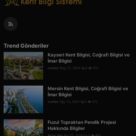
Trend Gönderiler
Kayseri Kent Bilgisi, Coğrafi Bilgisi ve
İmar Bilgisi
melike
May 21, 2024
0
575
Mersin Kent Bilgisi, Coğrafi Bilgisi ve
İmar Bilgisi
melike
Ağu 13, 2024
0
472
Fuzul Topraktan Pendik Projesi
Hakkında Bilgiler
Aslan Bey
Nis 25, 2024
0
465