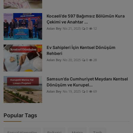
Kocaeli’de 597 Bağımsız Bölümün Kura
Çekimi ve Anahtar ...
Aslan Bey
Nis 21, 2025
0
12
Ev Sahipleri İçin Kentsel Dönüşüm
Rehberi
Aslan Bey
Nis 20, 2025
0
28
Samsun’da Cumhuriyet Meydanı Kentsel
Dönüşüm ve Kurupel...
Aslan Bey
Nis 19, 2025
0
69
Popular Tags
Sosyal Hizmetler
Boğaziçi
Metro
Tarih