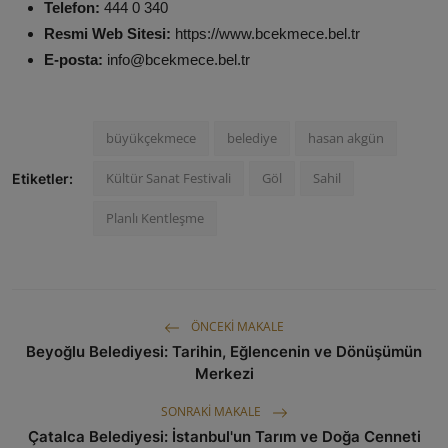
Telefon:
444 0 340
Resmi Web Sitesi:
https://www.bcekmece.bel.tr
E-posta:
info@bcekmece.bel.tr
büyükçekmece
belediye
hasan akgün
Kültür Sanat Festivali
Göl
Sahil
Etiketler:
Planlı Kentleşme
ÖNCEKI MAKALE
Beyoğlu Belediyesi: Tarihin, Eğlencenin ve Dönüşümün
Merkezi
SONRAKI MAKALE
Çatalca Belediyesi: İstanbul'un Tarım ve Doğa Cenneti