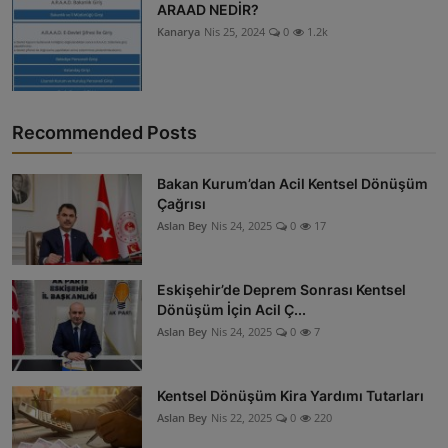
ARAAD NEDİR?
Kanarya
Nis 25, 2024
0
1.2k
Recommended Posts
Bakan Kurum’dan Acil Kentsel Dönüşüm
Çağrısı
Aslan Bey
Nis 24, 2025
0
17
Eskişehir’de Deprem Sonrası Kentsel
Dönüşüm İçin Acil Ç...
Aslan Bey
Nis 24, 2025
0
7
Kentsel Dönüşüm Kira Yardımı Tutarları
Aslan Bey
Nis 22, 2025
0
220