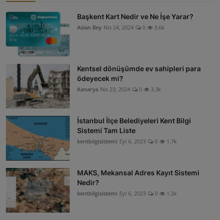
Başkent Kart Nedir ve Ne İşe Yarar?
Aslan Bey
Nis 24, 2024
0
3.6k
Kentsel dönüşümde ev sahipleri para
ödeyecek mi?
Kanarya
Nis 23, 2024
0
3.3k
İstanbul İlçe Belediyeleri Kent Bilgi
Sistemi Tam Liste
kentbilgisistemi
Eyl 6, 2023
0
1.7k
MAKS, Mekansal Adres Kayıt Sistemi
Nedir?
kentbilgisistemi
Eyl 6, 2023
0
1.2k