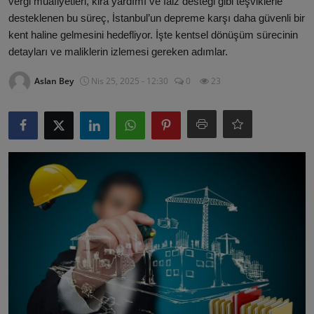
vergi muafiyetleri, kira yardımı ve faiz desteği gibi teşviklerle
ŞİRKETLER
desteklenen bu süreç, İstanbul’un depreme karşı daha güvenli bir
kent haline gelmesini hedefliyor. İşte kentsel dönüşüm sürecinin
BELEDİYELER
detayları ve maliklerin izlemesi gereken adımlar.
Aslan Bey
Nis 25, 2025 - 12:30
0
23