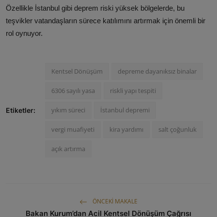
Özellikle İstanbul gibi deprem riski yüksek bölgelerde, bu
teşvikler vatandaşların sürece katılımını artırmak için önemli bir
rol oynuyor.
Kentsel Dönüşüm
depreme dayanıksız binalar
6306 sayılı yasa
riskli yapı tespiti
yıkım süreci
İstanbul depremi
Etiketler:
vergi muafiyeti
kira yardımı
salt çoğunluk
açık artırma
ÖNCEKI MAKALE
Bakan Kurum’dan Acil Kentsel Dönüşüm Çağrısı