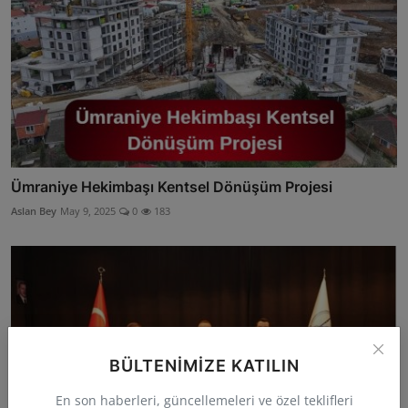
Ümraniye Hekimbaşı Kentsel Dönüşüm Projesi
Aslan Bey
May 9, 2025
0
183
BÜLTENIMIZE KATILIN
En son haberleri, güncellemeleri ve özel teklifleri