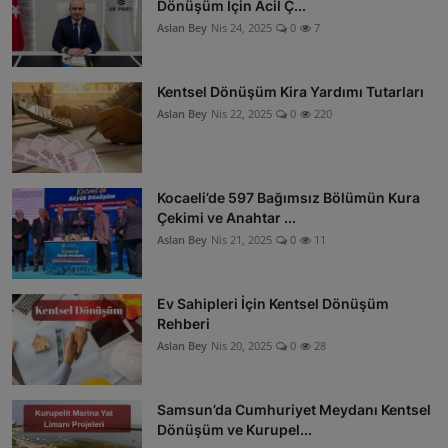
Dönüşüm İçin Acil Ç...
Aslan Bey
Nis 24, 2025
0
7
Kentsel Dönüşüm Kira Yardımı Tutarları
Aslan Bey
Nis 22, 2025
0
220
Kocaeli’de 597 Bağımsız Bölümün Kura
Çekimi ve Anahtar ...
Aslan Bey
Nis 21, 2025
0
11
Ev Sahipleri İçin Kentsel Dönüşüm
Rehberi
Aslan Bey
Nis 20, 2025
0
28
Samsun’da Cumhuriyet Meydanı Kentsel
Dönüşüm ve Kurupel...