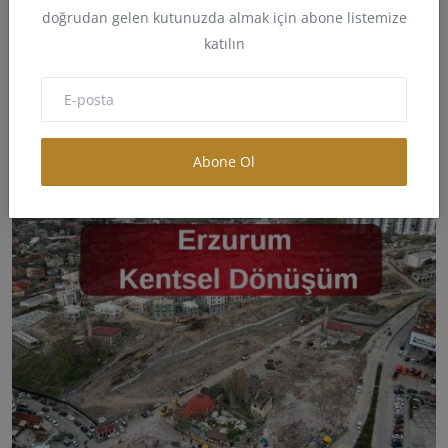
doğrudan gelen kutunuzda almak için abone listemize
katılın
Adapazarı Belediyesi Mayıs Ayı Meclis Toplantısında
Ken...
Aslan Bey
May 5, 2025
0
29
Abone Ol