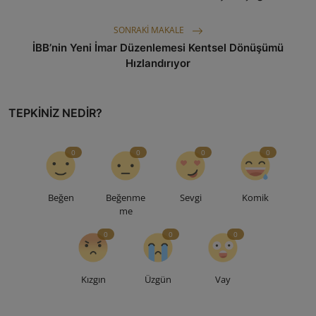
SONRAKI MAKALE
İBB’nin Yeni İmar Düzenlemesi Kentsel Dönüşümü
Hızlandırıyor
TEPKINIZ NEDIR?
0
0
0
0
Beğen
Beğenme
Sevgi
Komik
me
0
0
0
Kızgın
Üzgün
Vay