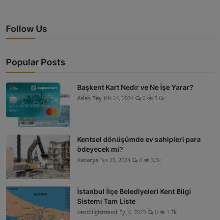
Follow Us
Popular Posts
Başkent Kart Nedir ve Ne İşe Yarar?
Aslan Bey
Nis 24, 2024
0
3.6k
Kentsel dönüşümde ev sahipleri para
ödeyecek mi?
Kanarya
Nis 23, 2024
0
3.3k
İstanbul İlçe Belediyeleri Kent Bilgi
Sistemi Tam Liste
kentbilgisistemi
Eyl 6, 2023
0
1.7k