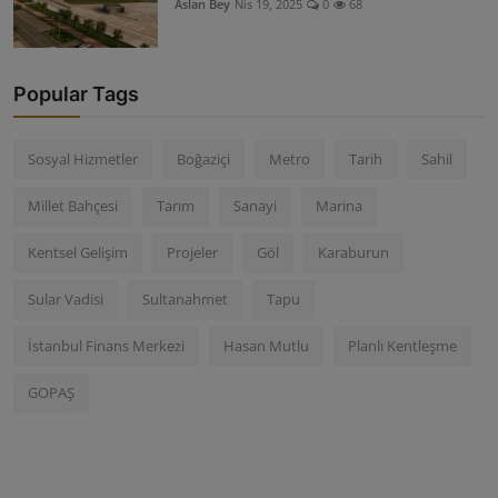
Aslan Bey
Nis 19, 2025
0
68
Popular Tags
Sosyal Hizmetler
Boğaziçi
Metro
Tarih
Sahil
Millet Bahçesi
Tarım
Sanayi
Marina
Kentsel Gelişim
Projeler
Göl
Karaburun
Sular Vadisi
Sultanahmet
Tapu
İstanbul Finans Merkezi
Hasan Mutlu
Planlı Kentleşme
GOPAŞ