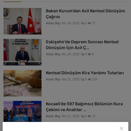
Bakan Kurum’dan Acil Kentsel Dönüşüm
Çağrısı
Aslan Bey
Nis 24, 2025
0
17
Eskişehir’de Deprem Sonrası Kentsel
Dönüşüm İçin Acil Ç...
Aslan Bey
Nis 24, 2025
0
8
Kentsel Dönüşüm Kira Yardımı Tutarları
Aslan Bey
Nis 22, 2025
0
220
Kocaeli’de 597 Bağımsız Bölümün Kura
Çekimi ve Anahtar ...
Aslan Bey
Nis 21, 2025
0
12