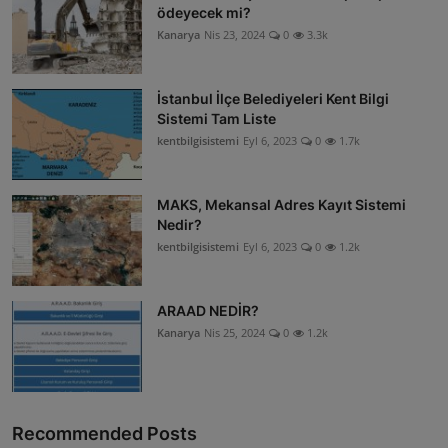
ödeyecek mi?
ŞİRKETLER
Kanarya
Nis 23, 2024
0
3.3k
BELEDİYELER
İstanbul İlçe Belediyeleri Kent Bilgi
Sistemi Tam Liste
kentbilgisistemi
Eyl 6, 2023
0
1.7k
MAKS, Mekansal Adres Kayıt Sistemi
Nedir?
kentbilgisistemi
Eyl 6, 2023
0
1.2k
ARAAD NEDİR?
Kanarya
Nis 25, 2024
0
1.2k
Recommended Posts