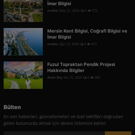
İmar Bilgisi
melike
May 21, 2024
0
575
Mersin Kent Bilgisi, Coğrafi Bilgisi ve
İmar Bilgisi
melike
Ağu 13, 2024
0
472
Fuzul Topraktan Pendik Projesi
Hakkında Bilgiler
Aslan Bey
Nis 25, 2024
0
465
Bülten
En son haberleri, güncellemeleri ve özel teklifleri doğrudan
gelen kutunuzda almak için abone listemize katılın