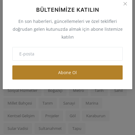
Ev Sahipleri İçin Kentsel Dönüşüm
BÜLTENIMIZE KATILIN
Rehberi
Aslan Bey
Nis 20, 2025
0
28
En son haberleri, güncellemeleri ve özel teklifleri
doğrudan gelen kutunuzda almak için abone listemize
Samsun’da Cumhuriyet Meydanı Kentsel
katılın
Dönüşüm ve Kurupel...
Aslan Bey
Nis 19, 2025
0
69
Abone Ol
Popular Tags
Sosyal Hizmetler
Boğaziçi
Metro
Tarih
Sahil
Millet Bahçesi
Tarım
Sanayi
Marina
Kentsel Gelişim
Projeler
Göl
Karaburun
Sular Vadisi
Sultanahmet
Tapu