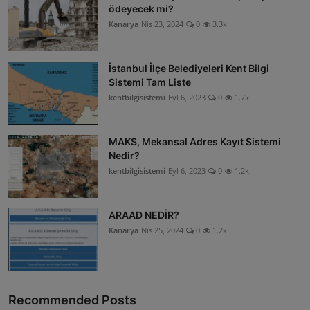
ödeyecek mi?
ŞİRKETLER
Kanarya
Nis 23, 2024
0
3.3k
BELEDİYELER
İstanbul İlçe Belediyeleri Kent Bilgi
Sistemi Tam Liste
kentbilgisistemi
Eyl 6, 2023
0
1.7k
MAKS, Mekansal Adres Kayıt Sistemi
Nedir?
kentbilgisistemi
Eyl 6, 2023
0
1.2k
ARAAD NEDİR?
Kanarya
Nis 25, 2024
0
1.2k
Recommended Posts