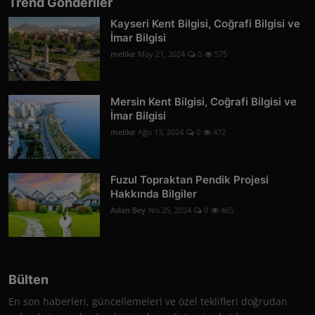
Trend Gönderiler
Kayseri Kent Bilgisi, Coğrafi Bilgisi ve
İmar Bilgisi
melike
May 21, 2024
0
575
Mersin Kent Bilgisi, Coğrafi Bilgisi ve
İmar Bilgisi
melike
Ağu 13, 2024
0
472
Fuzul Topraktan Pendik Projesi
Hakkında Bilgiler
Aslan Bey
Nis 25, 2024
0
465
Bülten
En son haberleri, güncellemeleri ve özel teklifleri doğrudan