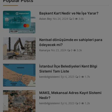
Popular Posts
ŞİRKETLER
Başkent Kart Nedir ve Ne İşe Yarar?
BELEDİYELER
Aslan Bey
Nis 24, 2024
0
3.6k
Kentsel dönüşümde ev sahipleri para
ödeyecek mi?
Kanarya
Nis 23, 2024
0
3.3k
İstanbul İlçe Belediyeleri Kent Bilgi
Sistemi Tam Liste
kentbilgisistemi
Eyl 6, 2023
0
1.7k
MAKS, Mekansal Adres Kayıt Sistemi
Nedir?
kentbilgisistemi
Eyl 6, 2023
0
1.2k