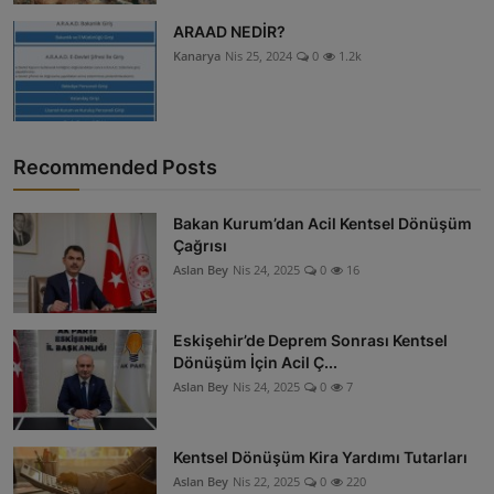
ARAAD NEDİR?
Kanarya
Nis 25, 2024
0
1.2k
Recommended Posts
Bakan Kurum’dan Acil Kentsel Dönüşüm
Çağrısı
Aslan Bey
Nis 24, 2025
0
16
Eskişehir’de Deprem Sonrası Kentsel
Dönüşüm İçin Acil Ç...
Aslan Bey
Nis 24, 2025
0
7
Kentsel Dönüşüm Kira Yardımı Tutarları
Aslan Bey
Nis 22, 2025
0
220