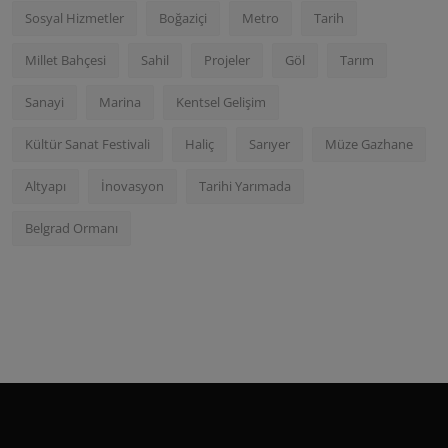
Sosyal Hizmetler
Boğaziçi
Metro
Tarih
Millet Bahçesi
Sahil
Projeler
Göl
Tarım
Sanayi
Marina
Kentsel Gelişim
Kültür Sanat Festivali
Haliç
Sarıyer
Müze Gazhane
Altyapı
İnovasyon
Tarihi Yarımada
Belgrad Ormanı