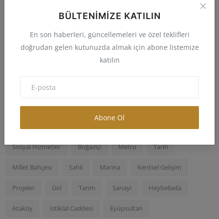
Ev Sahipleri İçin Kentsel Dönüşüm
BÜLTENIMIZE KATILIN
Rehberi
Aslan Bey
Nis 20, 2025
0
28
En son haberleri, güncellemeleri ve özel teklifleri
doğrudan gelen kutunuzda almak için abone listemize
Samsun’da Cumhuriyet Meydanı Kentsel
katılın
Dönüşüm ve Kurupel...
Aslan Bey
Nis 19, 2025
0
69
Abone Ol
Popular Tags
Sosyal Hizmetler
Boğaziçi
Metro
Tarih
Millet Bahçesi
Sahil
Marina
Kentsel Gelişim
Projeler
Göl
Tarım
Sanayi
Heybeliada
Ataköy
İstiklal Caddesi
Eyüpsultan