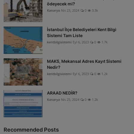
ödeyecek mi?
ŞİRKETLER
Kanarya
Nis 23, 2024
0
3.3k
BELEDİYELER
İstanbul İlçe Belediyeleri Kent Bilgi
Sistemi Tam Liste
kentbilgisistemi
Eyl 6, 2023
0
1.7k
MAKS, Mekansal Adres Kayıt Sistemi
Nedir?
kentbilgisistemi
Eyl 6, 2023
0
1.2k
ARAAD NEDİR?
Kanarya
Nis 25, 2024
0
1.2k
Recommended Posts