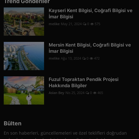
Trend Gönderiler
Kayseri Kent Bilgisi, Coğrafi Bilgisi ve
İmar Bilgisi
melike
May 21, 2024
0
575
Mersin Kent Bilgisi, Coğrafi Bilgisi ve
İmar Bilgisi
melike
Ağu 13, 2024
0
472
Fuzul Topraktan Pendik Projesi
Hakkında Bilgiler
Aslan Bey
Nis 25, 2024
0
465
Bülten
En son haberleri, güncellemeleri ve özel teklifleri doğrudan