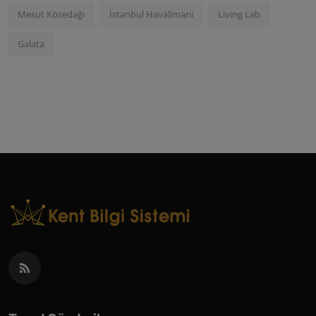
Mesut Kösedağı
İstanbul Havalimanı
Living Lab
Galata