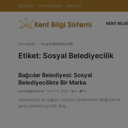
İLETİŞİM
HAKKIMIZDA
REKLAM
KENT BİLGİ
Giriş Yap
Kaydol
Ana Sayfa
Sosyal Belediyecilik
KENT BİLGİ SİSTEMİ
Etiket: Sosyal Belediyecilik
İLETİŞİM
Bağcılar Belediyesi: Sosyal
HAKKIMIZDA
Belediyecilikte Bir Marka
REKLAM
kentbilgisistemi
Tem 14, 2025
0
5
İstanbul'un en yoğun nüfuslu ilçelerinden Bağcılar'ın
AKILLI ŞEHİRLER
yerel yönetim profili. Baş...
KENTSEL DÖNÜŞÜM