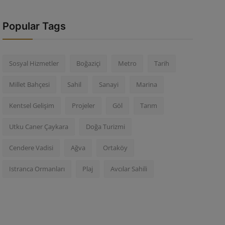
Popular Tags
Sosyal Hizmetler
Boğaziçi
Metro
Tarih
Millet Bahçesi
Sahil
Sanayi
Marina
Kentsel Gelişim
Projeler
Göl
Tarım
Utku Caner Çaykara
Doğa Turizmi
Cendere Vadisi
Ağva
Ortaköy
Istranca Ormanları
Plaj
Avcılar Sahili