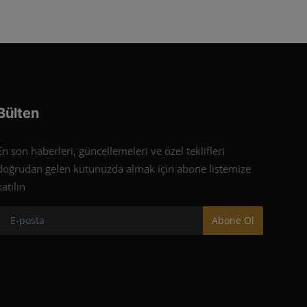
Bülten
En son haberleri, güncellemeleri ve özel teklifleri
doğrudan gelen kutunuzda almak için abone listemize
katılın
Abone Ol