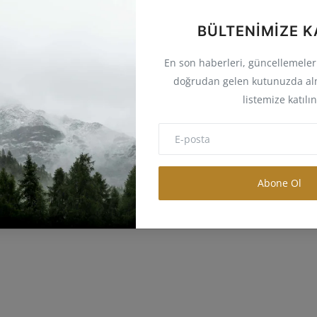
BÜLTENIMIZE K
En son haberleri, güncellemeleri 
doğrudan gelen kutunuzda al
listemize katılın
Abone Ol