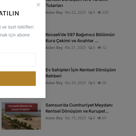
Tutarları
Aslan Bey
Nis 22, 2025
0
220
ATILIN
ve özel teklifleri
Kocaeli’de 597 Bağımsız Bölümün
mak için abone
Kura Çekimi ve Anahtar ...
Aslan Bey
Nis 21, 2025
0
12
Ev Sahipleri İçin Kentsel Dönüşüm
Rehberi
Aslan Bey
Nis 20, 2025
0
28
Samsun’da Cumhuriyet Meydanı
Kentsel Dönüşüm ve Kurupel...
Aslan Bey
Nis 19, 2025
0
69