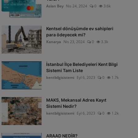
Aslan Bey
Nis 24, 2024
0
3.6k
Kentsel dönüşümde ev sahipleri
para ödeyecek mi?
Kanarya
Nis 23, 2024
0
3.3k
İstanbul İlçe Belediyeleri Kent Bilgi
Sistemi Tam Liste
kentbilgisistemi
Eyl 6, 2023
0
1.7k
MAKS, Mekansal Adres Kayıt
Sistemi Nedir?
kentbilgisistemi
Eyl 6, 2023
0
1.2k
ARAAD NEDİR?