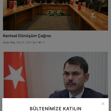
Kentsel Dönüşüm Çağrısı
Aslan Bey
May 8, 2025
0
11
BÜLTENIMIZE KATILIN