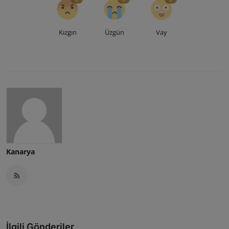
Kızgın
Üzgün
Vay
Kanarya
İlgili Gönderiler