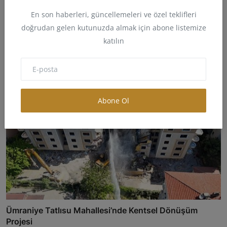
En son haberleri, güncellemeleri ve özel teklifleri
Bakan Murat Kurum Deprem Bölgesi Tecrübesi 81 İle
doğrudan gelen kutunuzda almak için abone listemize
Yayıl...
katılın
Aslan Bey
May 11, 2025
0
12
Abone Ol
Ümraniye Tatlısu Mahallesi’nde Kentsel Dönüşüm
Projesi