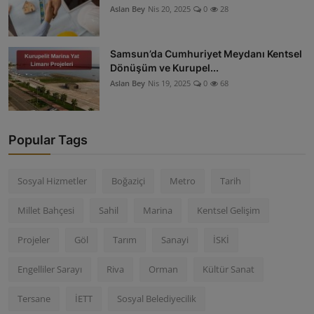
Aslan Bey
Nis 20, 2025
0
28
Samsun’da Cumhuriyet Meydanı Kentsel
Dönüşüm ve Kurupel...
Aslan Bey
Nis 19, 2025
0
68
Popular Tags
Sosyal Hizmetler
Boğaziçi
Metro
Tarih
Millet Bahçesi
Sahil
Marina
Kentsel Gelişim
Projeler
Göl
Tarım
Sanayi
İSKİ
Engelliler Sarayı
Riva
Orman
Kültür Sanat
Tersane
İETT
Sosyal Belediyecilik