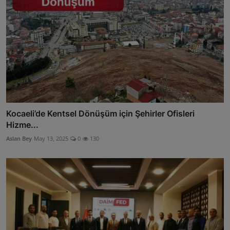
Kocaeli’de Kentsel Dönüşüm için Şehirler Ofisleri
Hizme...
Aslan Bey
May 13, 2025
0
130