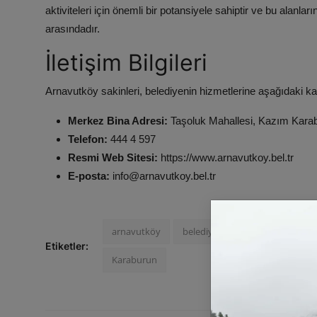
aktiviteleri için önemli bir potansiyele sahiptir ve bu alanl
arasındadır.
İletişim Bilgileri
Arnavutköy sakinleri, belediyenin hizmetlerine aşağıdaki kan
Merkez Bina Adresi:
Taşoluk Mahallesi, Kazım Karab
Telefon:
444 4 597
Resmi Web Sitesi:
https://www.arnavutkoy.bel.tr
E-posta:
info@arnavutkoy.bel.tr
arnavutköy
belediye
mustafa candaroğ
Etiketler:
Karaburun