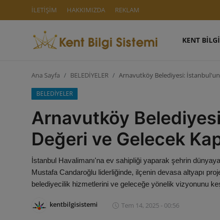
İLETİŞİM
HAKKIMIZDA
REKLAM
KENT BİLGİ
Giriş Yap
Kaydol
Ana Sayfa
BELEDİYELER
Arnavutköy Belediyesi: İstanbul'un
KENT BİLGİ SİSTEMİ
BELEDİYELER
İLETİŞİM
Arnavutköy Belediyesi
HAKKIMIZDA
Değeri ve Gelecek Kap
REKLAM
İstanbul Havalimanı'na ev sahipliği yaparak şehrin dünyaya
Mustafa Candaroğlu liderliğinde, ilçenin devasa altyapı proj
AKILLI ŞEHİRLER
belediyecilik hizmetlerini ve geleceğe yönelik vizyonunu ke
KENTSEL DÖNÜŞÜM
kentbilgisistemi
Tem 14, 2025 - 00:56