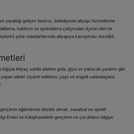
n yarattığı gelişim baskısı, belediyenin altyapı hizmetlerine
tlama, kaldırım ve aydınlatma çalışmaları ilçenin dört bir
köylerin) şehir standartlarında altyapıya kavuşması öncelikli
metleri
ığıyla ihtiyaç sahibi ailelere gıda, giysi ve yakacak yardımı gibi
pan aileler ziyaret edilirken, yaşlı ve engelli vatandaşlara
.
nçlerin eğitimlerine destek olmak, sanatsal ve sportif
lgi Evleri ve kütüphanelerle gençlerin ve çocukların bilgiye