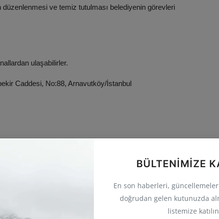
arın düzenlenmesi ve temiz tutulması belediyenin görevleri
allardan ulaşabilirler.
ekir Caddesi, No:88, Arnavutköy/İstanbul
lu
İstanbul Havalimanı
Projeler
Altyapı
BÜLTENIMIZE K
En son haberleri, güncellemeleri 
doğrudan gelen kutunuzda al
listemize katılın