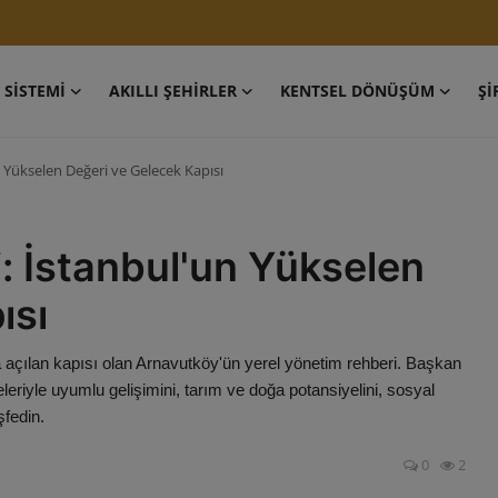
 SİSTEMİ
AKILLI ŞEHİRLER
KENTSEL DÖNÜŞÜM
Şİ
 Yükselen Değeri ve Gelecek Kapısı
: İstanbul'un Yükselen
ısı
 açılan kapısı olan Arnavutköy'ün yerel yönetim rehberi. Başkan
eleriyle uyumlu gelişimini, tarım ve doğa potansiyelini, sosyal
şfedin.
0
2