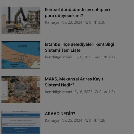
Kentsel dönüşümde ev sahipleri
para ödeyecek mi?
Kanarya
Nis 23, 2024
0
3.3k
İstanbul İlçe Belediyeleri Kent Bilgi
Sistemi Tam Liste
kentbilgisistemi
Eyl 6, 2023
0
1.7k
MAKS, Mekansal Adres Kayıt
Sistemi Nedir?
kentbilgisistemi
Eyl 6, 2023
0
1.2k
ARAAD NEDİR?
Kanarya
Nis 25, 2024
0
1.2k