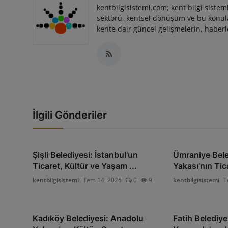
kentbilgisistemi.com; kent bilgi sisteml
sektörü, kentsel dönüşüm ve bu konulara
kente dair güncel gelişmelerin, haberle
İlgili Gönderiler
Şişli Belediyesi: İstanbul'un
Ümraniye Bele
Ticaret, Kültür ve Yaşam ...
Yakası'nın Tic
kentbilgisistemi
Tem 14, 2025
0
9
kentbilgisistemi
T
Kadıköy Belediyesi: Anadolu
Fatih Belediyes