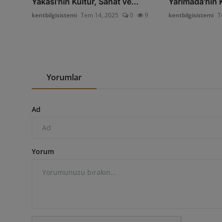
Yakası'nın Kültür, Sanat ve...
Yarımada'nın
kentbilgisistemi
Tem 14, 2025
0
9
kentbilgisistemi
T
Yorumlar
Ad
Yorum