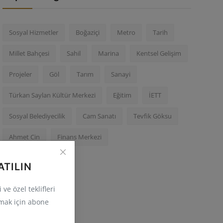
Sosyal Hizmetler
Boğaziçi
Metro
Tarih
Millet Bahçesi
Sahil
Marina
Kentsel Gelişim
Projeler
Göl
Tarım
Sanayi
Türkan Saylan Kültür Merkezi
Eğitim
İETT
Sosyal Belediyecilik
Cam Sanatı
Tevfik Göksu
Ahmet Cin
Finans Merkezi
ATILIN
ve özel teklifleri
mak için abone