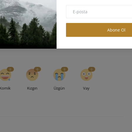
E
SONRAKI MAKALE
e
Ataşehir Belediyesi: Modern İstanbul'un Finans ve
ı
Yaşam Merkezi
Abone Ol
0
0
0
0
Komik
Kızgın
Üzgün
Vay