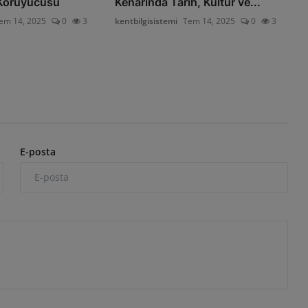
 Koruyucusu
Kenarında Tarih, Kültür ve...
em 14, 2025
0
3
kentbilgisistemi
Tem 14, 2025
0
3
E-posta