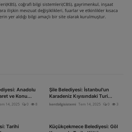
eri(KBS), coğrafi bilgi sistemleri(CBS), gayrimenkul, inşaat
 ilişkin mevzuat değişiklikleri, fuarlar ve etkinlikler kısaca
rin yer aldığı bilgi amaçlı bir site olarak kurulmuştur.
diyesi: Anadolu
Şile Belediyesi: İstanbul'un
aret ve Konu...
Karadeniz Kıyısındaki Turi...
em 14, 2025
0
8
kentbilgisistemi
Tem 14, 2025
0
3
i: Tarihi
Küçükçekmece Belediyesi: Göl