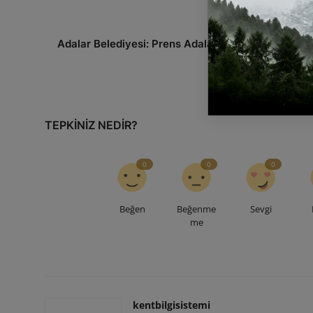
ÖNCEKI MAKAL
Adalar Belediyesi: Prens Adaları'nın Koruyucusu v
Hizmetkar
TEPKINIZ NEDIR?
0
0
0
Beğen
Beğenme
Sevgi
me
kentbilgisistemi