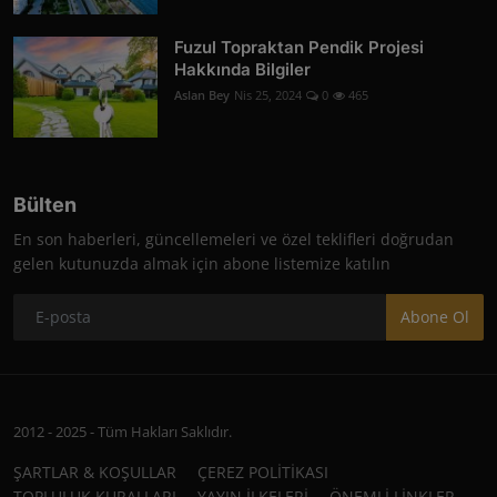
Fuzul Topraktan Pendik Projesi
Hakkında Bilgiler
Aslan Bey
Nis 25, 2024
0
465
Bülten
En son haberleri, güncellemeleri ve özel teklifleri doğrudan
gelen kutunuzda almak için abone listemize katılın
Abone Ol
2012 - 2025 - Tüm Hakları Saklıdır.
ŞARTLAR & KOŞULLAR
ÇEREZ POLİTİKASI
TOPLULUK KURALLARI
YAYIN İLKELERİ
ÖNEMLİ LİNKLER