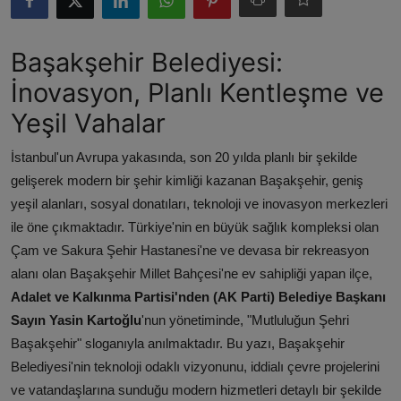
ŞİRKETLER
Başakşehir Belediyesi:
BELEDİYELER
İnovasyon, Planlı Kentleşme ve
Yeşil Vahalar
İstanbul'un Avrupa yakasında, son 20 yılda planlı bir şekilde
gelişerek modern bir şehir kimliği kazanan Başakşehir, geniş
yeşil alanları, sosyal donatıları, teknoloji ve inovasyon merkezleri
ile öne çıkmaktadır. Türkiye'nin en büyük sağlık kompleksi olan
Çam ve Sakura Şehir Hastanesi'ne ve devasa bir rekreasyon
alanı olan Başakşehir Millet Bahçesi'ne ev sahipliği yapan ilçe,
Adalet ve Kalkınma Partisi'nden (AK Parti) Belediye Başkanı
Sayın Yasin Kartoğlu
'nun yönetiminde, "Mutluluğun Şehri
Başakşehir" sloganıyla anılmaktadır. Bu yazı, Başakşehir
Belediyesi'nin teknoloji odaklı vizyonunu, iddialı çevre projelerini
ve vatandaşlarına sunduğu modern hizmetleri detaylı bir şekilde