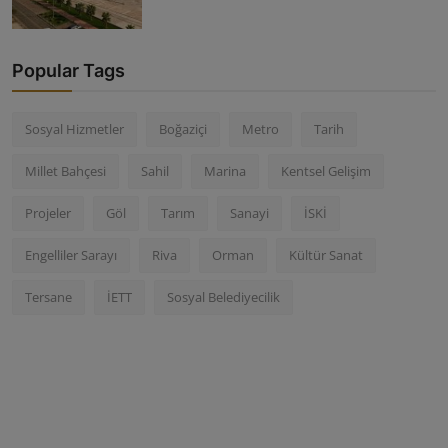
Popular Tags
Sosyal Hizmetler
Boğaziçi
Metro
Tarih
Millet Bahçesi
Sahil
Marina
Kentsel Gelişim
Projeler
Göl
Tarım
Sanayi
İSKİ
Engelliler Sarayı
Riva
Orman
Kültür Sanat
Tersane
İETT
Sosyal Belediyecilik