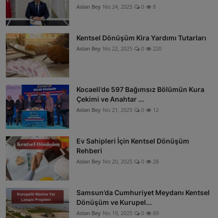
Aslan Bey
Nis 24, 2025
0
8
Kentsel Dönüşüm Kira Yardımı Tutarları
Aslan Bey
Nis 22, 2025
0
220
Kocaeli’de 597 Bağımsız Bölümün Kura
Çekimi ve Anahtar ...
Aslan Bey
Nis 21, 2025
0
12
Ev Sahipleri İçin Kentsel Dönüşüm
Rehberi
Aslan Bey
Nis 20, 2025
0
28
Samsun’da Cumhuriyet Meydanı Kentsel
Dönüşüm ve Kurupel...
Aslan Bey
Nis 19, 2025
0
69