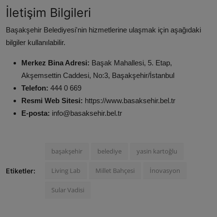
İletişim Bilgileri
Başakşehir Belediyesi'nin hizmetlerine ulaşmak için aşağıdaki
bilgiler kullanılabilir.
Merkez Bina Adresi:
Başak Mahallesi, 5. Etap,
Akşemsettin Caddesi, No:3, Başakşehir/İstanbul
Telefon:
444 0 669
Resmi Web Sitesi:
https://www.basaksehir.bel.tr
E-posta:
info@basaksehir.bel.tr
başakşehir
belediye
yasin kartoğlu
Living Lab
Millet Bahçesi
İnovasyon
Etiketler:
Sular Vadisi