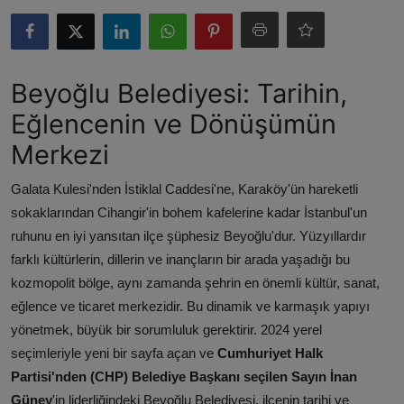
ŞİRKETLER
BELEDİYELER
Beyoğlu Belediyesi: Tarihin,
Eğlencenin ve Dönüşümün
Merkezi
Galata Kulesi'nden İstiklal Caddesi'ne, Karaköy'ün hareketli
sokaklarından Cihangir'in bohem kafelerine kadar İstanbul'un
ruhunu en iyi yansıtan ilçe şüphesiz Beyoğlu'dur. Yüzyıllardır
farklı kültürlerin, dillerin ve inançların bir arada yaşadığı bu
kozmopolit bölge, aynı zamanda şehrin en önemli kültür, sanat,
eğlence ve ticaret merkezidir. Bu dinamik ve karmaşık yapıyı
yönetmek, büyük bir sorumluluk gerektirir. 2024 yerel
seçimleriyle yeni bir sayfa açan ve
Cumhuriyet Halk
Partisi'nden (CHP) Belediye Başkanı seçilen Sayın İnan
Güney
'in liderliğindeki Beyoğlu Belediyesi, ilçenin tarihi ve