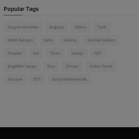
Popular Tags
Sosyal Hizmetler
Boğaziçi
Metro
Tarih
Millet Bahçesi
Sahil
Marina
Kentsel Gelişim
Projeler
Göl
Tarım
Sanayi
İSKİ
Engelliler Sarayı
Riva
Orman
Kültür Sanat
Tersane
İETT
Sosyal Belediyecilik