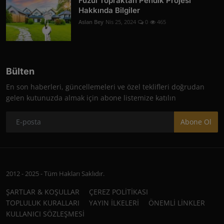
Fuzul Topraktan Pendik Projesi
Hakkında Bilgiler
Aslan Bey
Nis 25, 2024
0
465
Bülten
En son haberleri, güncellemeleri ve özel teklifleri doğrudan
gelen kutunuzda almak için abone listemize katılın
Abone Ol
2012 - 2025 - Tüm Hakları Saklıdır.
ŞARTLAR & KOŞULLAR
ÇEREZ POLİTİKASI
TOPLULUK KURALLARI
YAYIN İLKELERİ
ÖNEMLİ LİNKLER
KULLANICI SÖZLEŞMESİ