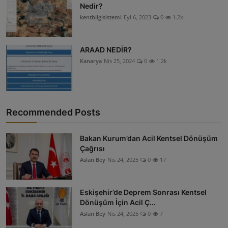
Nedir?
kentbilgisistemi
Eyl 6, 2023
0
1.2k
ARAAD NEDİR?
Kanarya
Nis 25, 2024
0
1.2k
Recommended Posts
Bakan Kurum’dan Acil Kentsel Dönüşüm
Çağrısı
Aslan Bey
Nis 24, 2025
0
17
Eskişehir’de Deprem Sonrası Kentsel
Dönüşüm İçin Acil Ç...
Aslan Bey
Nis 24, 2025
0
7