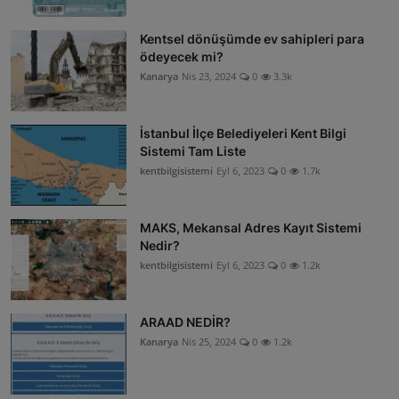
Kentsel dönüşümde ev sahipleri para
ödeyecek mi?
Kanarya
Nis 23, 2024
0
3.3k
İstanbul İlçe Belediyeleri Kent Bilgi
Sistemi Tam Liste
kentbilgisistemi
Eyl 6, 2023
0
1.7k
MAKS, Mekansal Adres Kayıt Sistemi
Nedir?
kentbilgisistemi
Eyl 6, 2023
0
1.2k
ARAAD NEDİR?
Kanarya
Nis 25, 2024
0
1.2k