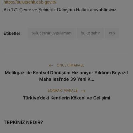
https://bulutsehir.csb.gov.tr/
Alo 171 Çevre ve Şehircilik Danışma Hattını arayabilirsiniz.
bulut şehir uygulaması
bulut şehir
csb
Etiketler:
ÖNCEKI MAKALE
Melikgazi'de Kentsel Dönüşüm Hızlanıyor Yıldırım Beyazıt
Mahallesi'nde 39 Yeni K...
SONRAKI MAKALE
Türkiye'deki Kentlerin Kökeni ve Gelişimi
TEPKINIZ NEDIR?