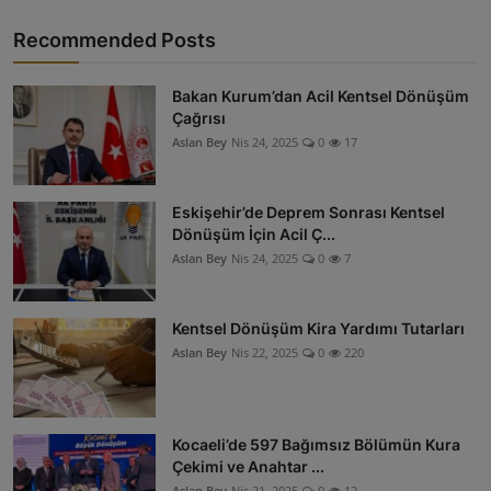
Recommended Posts
Bakan Kurum’dan Acil Kentsel Dönüşüm
Çağrısı
Aslan Bey
Nis 24, 2025
0
17
Eskişehir’de Deprem Sonrası Kentsel
Dönüşüm İçin Acil Ç...
Aslan Bey
Nis 24, 2025
0
7
Kentsel Dönüşüm Kira Yardımı Tutarları
Aslan Bey
Nis 22, 2025
0
220
Kocaeli’de 597 Bağımsız Bölümün Kura
Çekimi ve Anahtar ...
Aslan Bey
Nis 21, 2025
0
12