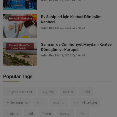
Ev Sahipleri İçin Kentsel Dönüşüm
Rehberi
Aslan Bey
Nis 20, 2025
0
28
Samsun’da Cumhuriyet Meydanı Kentsel
Dönüşüm ve Kurupel...
Aslan Bey
Nis 19, 2025
0
69
Popular Tags
Sosyal Hizmetler
Boğaziçi
Metro
Tarih
Millet Bahçesi
Sahil
Marina
Kentsel Gelişim
Projeler
Göl
Tarım
Sanayi
İSKİ