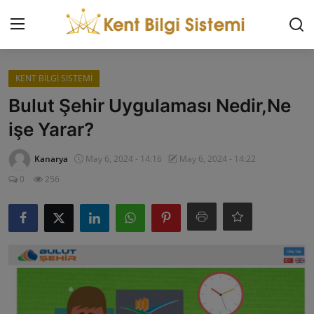
Giriş Yap
Kaydol
KENT BİLGİ SİSTEMİ
Bulut Şehir Uygulaması Nedir,Ne
KENT BİLGİ SİSTEMİ
işe Yarar?
İLETİŞİM
Kanarya
May 6, 2024 - 14:16
May 6, 2024 - 14:22
0
256
HAKKIMIZDA
REKLAM
AKILLI ŞEHİRLER
KENTSEL DÖNÜŞÜM