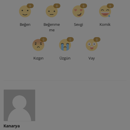
0
0
0
0
Beğen
Beğenme
Sevgi
Komik
me
0
0
0
Kızgın
Üzgün
Vay
Kanarya