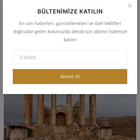
BÜLTENIMIZE KATILIN
En son haberleri, güncellemeleri ve özel teklifleri
doğrudan gelen kutunuzda almak için abone listemize
katılın
Malatya Kent Bilgisi, Coğrafi Bilgisi ve İmar Bilgisi
melike
May 23, 2024
0
317
Abone Ol