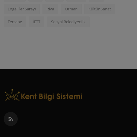
Engelliler Sarayı
Riva
Orman
Kültür Sanat
Tersane
İETT
Sosyal Belediyecilik