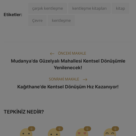
çarpık kentleşme
kentleşme kitapları
kitap
Etiketler:
Çevre
kentleşme
ÖNCEKI MAKALE
Mudanya'da Güzelyalı Mahallesi Kentsel Dönüşümle
Yenilenecek!
SONRAKI MAKALE
Kağıthane'de Kentsel Dönüşüm Hız Kazanıyor!
TEPKINIZ NEDIR?
0
0
0
0