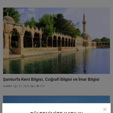
Şanlıurfa Kent Bilgisi, Coğrafi Bilgisi ve İmar Bilgisi
melike
Ağu 27, 2024
0
274