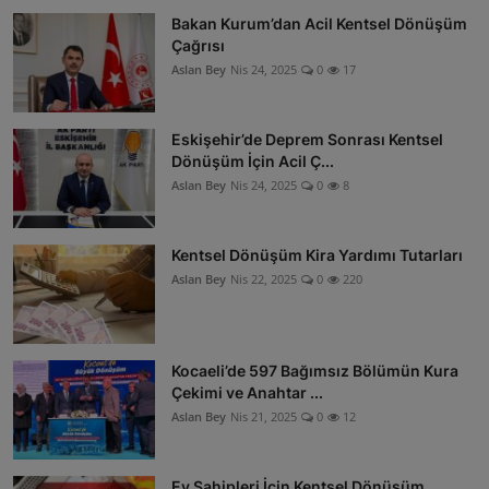
Bakan Kurum’dan Acil Kentsel Dönüşüm
Çağrısı
Aslan Bey
Nis 24, 2025
0
17
Eskişehir’de Deprem Sonrası Kentsel
Dönüşüm İçin Acil Ç...
Aslan Bey
Nis 24, 2025
0
8
Kentsel Dönüşüm Kira Yardımı Tutarları
Aslan Bey
Nis 22, 2025
0
220
Kocaeli’de 597 Bağımsız Bölümün Kura
Çekimi ve Anahtar ...
Aslan Bey
Nis 21, 2025
0
12
Ev Sahipleri İçin Kentsel Dönüşüm