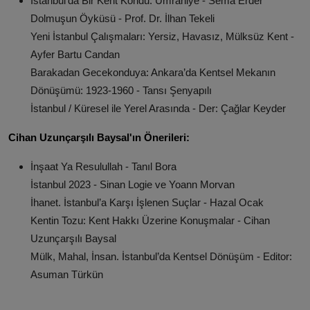
İstanbul’da Bir Kent Kondu: Ümraniye - Sema Erder
Dolmuşun Öyküsü - Prof. Dr. İlhan Tekeli
Yeni İstanbul Çalışmaları: Yersiz, Havasız, Mülksüz Kent -
Ayfer Bartu Candan
Barakadan Gecekonduya: Ankara’da Kentsel Mekanın
Dönüşümü: 1923-1960 - Tansı Şenyapılı
İstanbul / Küresel ile Yerel Arasında - Der: Çağlar Keyder
Cihan Uzunçarşılı Baysal'ın Önerileri:
İnşaat Ya Resulullah - Tanıl Bora
İstanbul 2023 - Sinan Logie ve Yoann Morvan
İhanet. İstanbul’a Karşı İşlenen Suçlar - Hazal Ocak
Kentin Tozu: Kent Hakkı Üzerine Konuşmalar - Cihan
Uzunçarşılı Baysal
Mülk, Mahal, İnsan. İstanbul’da Kentsel Dönüşüm - Editor:
Asuman Türkün