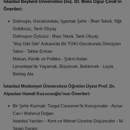
İstanbul Beykent Üniversitesi Doç. Dr. Melis Oğuz Çevik'in
Önerileri:
Dolmuşlu, Gecekondulu, İşportalı Şehir - İlhan Tekeli, Yiğit
Gülöksüz, Tarık Okyay
Dolmuşun Öyküsü - İlhan Tekeli, Tarık Okyay
“Mış Gibi Site” Ankara’da Bir TOKİ-Gecekondu Dönüşüm
Sitesi - Tahire Erman
Mekan, Kimlik ve Politika - Şükrü Aslan
Limontepe’de Yaşamak, Büyümek, Beklemek - Leyla
Bektaş Ata
İstanbul Medeniyet Üniversitesi Öğretim Üyesi Prof. Dr.
Alpaslan Hamdi Kuzucuoğlu'nun Önerileri:
Bir Şehir Kurmak: Turgut Cansever’le Konuşmalar - Aynur
Can / Mahmut Doğan
İstanbul Yazıları – Kent ve Mimari Üzerine Düşünceler - M.
Sinan Genim