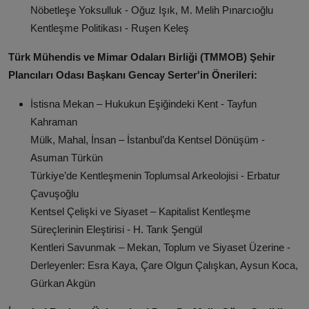
Nöbetleşe Yoksulluk - Oğuz Işık, M. Melih Pınarcıoğlu
Kentleşme Politikası - Ruşen Keleş
Türk Mühendis ve Mimar Odaları Birliği (TMMOB) Şehir
Plancıları Odası Başkanı Gencay Serter'in Önerileri:
İstisna Mekan – Hukukun Eşiğindeki Kent - Tayfun
Kahraman
Mülk, Mahal, İnsan – İstanbul’da Kentsel Dönüşüm -
Asuman Türkün
Türkiye’de Kentleşmenin Toplumsal Arkeolojisi - Erbatur
Çavuşoğlu
Kentsel Çelişki ve Siyaset – Kapitalist Kentleşme
Süreçlerinin Eleştirisi - H. Tarık Şengül
Kentleri Savunmak – Mekan, Toplum ve Siyaset Üzerine -
Derleyenler: Esra Kaya, Çare Olgun Çalışkan, Aysun Koca,
Gürkan Akgün