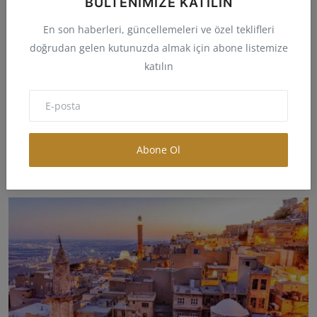
BÜLTENIMIZE KATILIN
En son haberleri, güncellemeleri ve özel teklifleri
doğrudan gelen kutunuzda almak için abone listemize
katılın
Abone Ol
Samsun Kent Bilgisi, Coğrafi Bilgisi ve İmar Bilgisi
melike
May 20, 2024
0
317