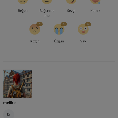
Beğen
Beğenme
Sevgi
Komik
me
0
0
0
Kızgın
Üzgün
Vay
melike