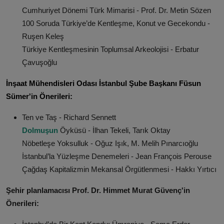
Cumhuriyet Dönemi Türk Mimarisi - Prof. Dr. Metin Sözen
100 Soruda Türkiye’de Kentleşme, Konut ve Gecekondu -
Ruşen Keleş
Türkiye Kentleşmesinin Toplumsal Arkeolojisi - Erbatur
Çavuşoğlu
İnşaat Mühendisleri Odası İstanbul Şube Başkanı Füsun
Sümer'in Önerileri:
Ten ve Taş - Richard Sennett
Dolmuşun
Öyküsü - İlhan Tekeli, Tarık Oktay
Nöbetleşe Yoksulluk - Oğuz Işık, M. Melih Pınarcıoğlu
İstanbul’la Yüzleşme Denemeleri - Jean François Perouse
Çağdaş Kapitalizmin Mekansal Örgütlenmesi - Hakkı Yırtıcı
Şehir planlamacısı Prof. Dr. Himmet Murat Güvenç'in
Önerileri: