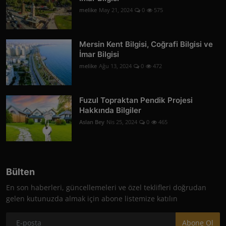
melike
May 21, 2024
0
575
Mersin Kent Bilgisi, Coğrafi Bilgisi ve
İmar Bilgisi
melike
Ağu 13, 2024
0
472
Fuzul Topraktan Pendik Projesi
Hakkında Bilgiler
Aslan Bey
Nis 25, 2024
0
465
Bülten
En son haberleri, güncellemeleri ve özel teklifleri doğrudan
gelen kutunuzda almak için abone listemize katılın
Abone Ol