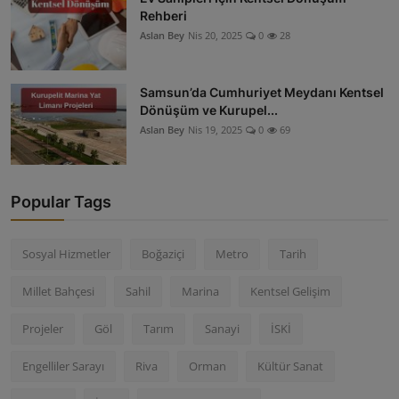
Rehberi
Aslan Bey
Nis 20, 2025
0
28
Samsun’da Cumhuriyet Meydanı Kentsel
Dönüşüm ve Kurupel...
Aslan Bey
Nis 19, 2025
0
69
Popular Tags
Sosyal Hizmetler
Boğaziçi
Metro
Tarih
Millet Bahçesi
Sahil
Marina
Kentsel Gelişim
Projeler
Göl
Tarım
Sanayi
İSKİ
Engelliler Sarayı
Riva
Orman
Kültür Sanat