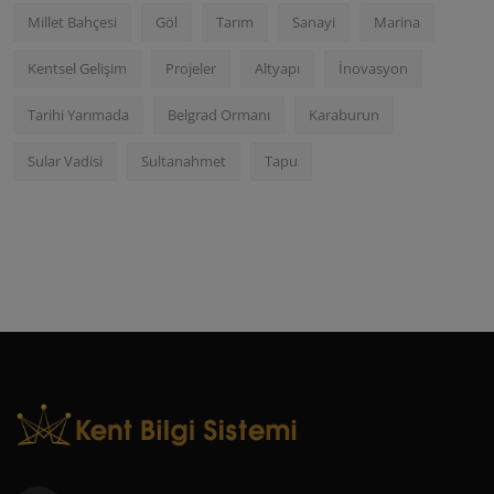
Millet Bahçesi
Göl
Tarım
Sanayi
Marina
Kentsel Gelişim
Projeler
Altyapı
İnovasyon
Tarihi Yarımada
Belgrad Ormanı
Karaburun
Sular Vadisi
Sultanahmet
Tapu