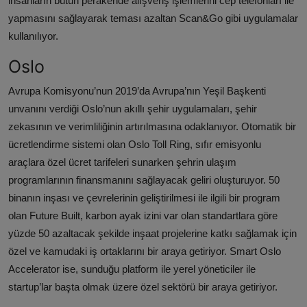
insanların bütün perakende alışveriş işlemlerini cep telefonları ile
yapmasını sağlayarak teması azaltan Scan&Go gibi uygulamalar
kullanılıyor.
Oslo
Avrupa Komisyonu’nun 2019’da Avrupa’nın Yeşil Başkenti
unvanını verdiği Oslo’nun akıllı şehir uygulamaları, şehir
zekasının ve verimliliğinin artırılmasına odaklanıyor. Otomatik bir
ücretlendirme sistemi olan Oslo Toll Ring, sıfır emisyonlu
araçlara özel ücret tarifeleri sunarken şehrin ulaşım
programlarının finansmanını sağlayacak geliri oluşturuyor. 50
binanın inşası ve çevrelerinin geliştirilmesi ile ilgili bir program
olan Future Built, karbon ayak izini var olan standartlara göre
yüzde 50 azaltacak şekilde inşaat projelerine katkı sağlamak için
özel ve kamudaki iş ortaklarını bir araya getiriyor. Smart Oslo
Accelerator ise, sunduğu platform ile yerel yöneticiler ile
startup’lar başta olmak üzere özel sektörü bir araya getiriyor.