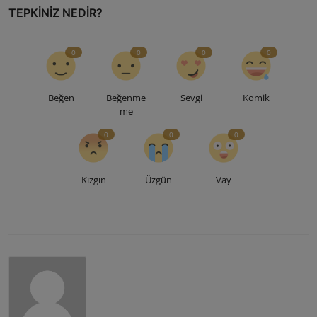
TEPKINIZ NEDIR?
0
0
0
0
Beğen
Beğenme
Sevgi
Komik
me
0
0
0
Kızgın
Üzgün
Vay