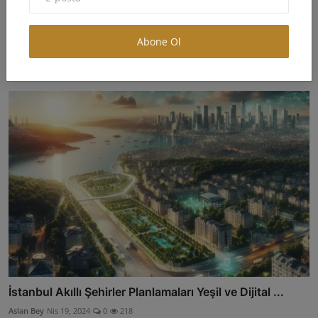
Abone Ol
Kentsel Dönüşüm Enerji Verimliliği İçin Bir Fırsat Olab...
Aslan Bey
May 13, 2024
0
338
İstanbul Akıllı Şehirler Planlamaları Yeşil ve Dijital ...
Aslan Bey
Nis 19, 2024
0
218