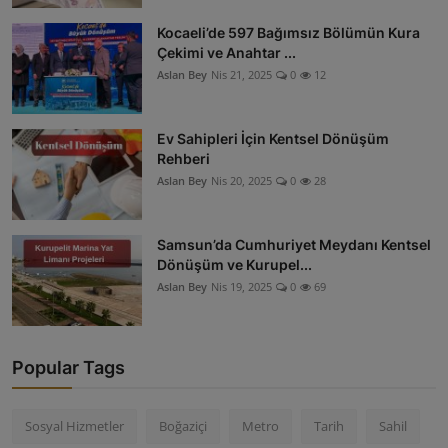
Kocaeli’de 597 Bağımsız Bölümün Kura
Çekimi ve Anahtar ...
Aslan Bey
Nis 21, 2025
0
12
Ev Sahipleri İçin Kentsel Dönüşüm
Rehberi
Aslan Bey
Nis 20, 2025
0
28
Samsun’da Cumhuriyet Meydanı Kentsel
Dönüşüm ve Kurupel...
Aslan Bey
Nis 19, 2025
0
69
Popular Tags
Sosyal Hizmetler
Boğaziçi
Metro
Tarih
Sahil