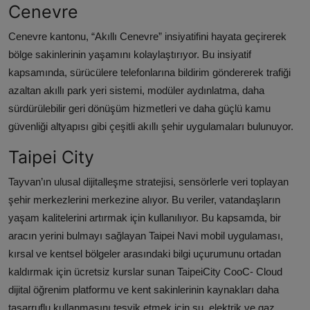
Cenevre
Cenevre kantonu, “Akıllı Cenevre” insiyatifini hayata geçirerek
bölge sakinlerinin yaşamını kolaylaştırıyor. Bu insiyatif
kapsamında, sürücülere telefonlarına bildirim göndererek trafiği
azaltan akıllı park yeri sistemi, modüler aydınlatma, daha
sürdürülebilir geri dönüşüm hizmetleri ve daha güçlü kamu
güvenliği altyapısı gibi çeşitli akıllı şehir uygulamaları bulunuyor.
Taipei City
Tayvan’ın ulusal dijitalleşme stratejisi, sensörlerle veri toplayan
şehir merkezlerini merkezine alıyor. Bu veriler, vatandaşların
yaşam kalitelerini artırmak için kullanılıyor. Bu kapsamda, bir
aracın yerini bulmayı sağlayan Taipei Navi mobil uygulaması,
kırsal ve kentsel bölgeler arasındaki bilgi uçurumunu ortadan
kaldırmak için ücretsiz kurslar sunan TaipeiCity CooC- Cloud
dijital öğrenim platformu ve kent sakinlerinin kaynakları daha
tasarruflu kullanmasını teşvik etmek için su, elektrik ve gaz