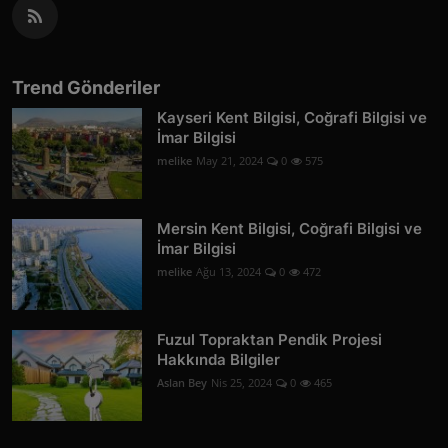
Trend Gönderiler
Kayseri Kent Bilgisi, Coğrafi Bilgisi ve
İmar Bilgisi
melike
May 21, 2024
0
575
Mersin Kent Bilgisi, Coğrafi Bilgisi ve
İmar Bilgisi
melike
Ağu 13, 2024
0
472
Fuzul Topraktan Pendik Projesi
Hakkında Bilgiler
Aslan Bey
Nis 25, 2024
0
465