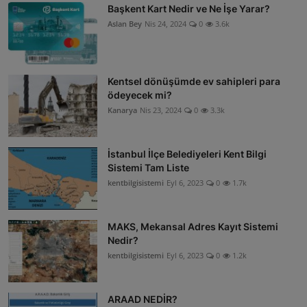
Başkent Kart Nedir ve Ne İşe Yarar?
Aslan Bey
Nis 24, 2024
0
3.6k
Kentsel dönüşümde ev sahipleri para
ödeyecek mi?
Kanarya
Nis 23, 2024
0
3.3k
İstanbul İlçe Belediyeleri Kent Bilgi
Sistemi Tam Liste
kentbilgisistemi
Eyl 6, 2023
0
1.7k
MAKS, Mekansal Adres Kayıt Sistemi
Nedir?
kentbilgisistemi
Eyl 6, 2023
0
1.2k
ARAAD NEDİR?