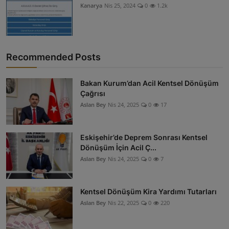
Kanarya
Nis 25, 2024
0
1.2k
Recommended Posts
Bakan Kurum’dan Acil Kentsel Dönüşüm
Çağrısı
Aslan Bey
Nis 24, 2025
0
17
Eskişehir’de Deprem Sonrası Kentsel
Dönüşüm İçin Acil Ç...
Aslan Bey
Nis 24, 2025
0
7
Kentsel Dönüşüm Kira Yardımı Tutarları
Aslan Bey
Nis 22, 2025
0
220