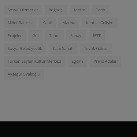
Sosyal Hizmetler
Boğaziçi
Metro
Tarih
Millet Bahçesi
Sahil
Marina
Kentsel Gelişim
Projeler
Göl
Tarım
Sanayi
İETT
Sosyal Belediyecilik
Cam Sanatı
Tevfik Göksu
Türkan Saylan Kültür Merkezi
Eğitim
Prens Adaları
Ayşegül Ovalıoğlu