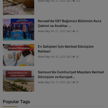
Aslan Bey
Nis 22, 2025
0
220
Kocaeli’de 597 Bağımsız Bölümün Kura
Çekimi ve Anahtar ...
Aslan Bey
Nis 21, 2025
0
12
Ev Sahipleri İçin Kentsel Dönüşüm
Rehberi
Aslan Bey
Nis 20, 2025
0
28
Samsun’da Cumhuriyet Meydanı Kentsel
Dönüşüm ve Kurupel...
Aslan Bey
Nis 19, 2025
0
69
Popular Tags