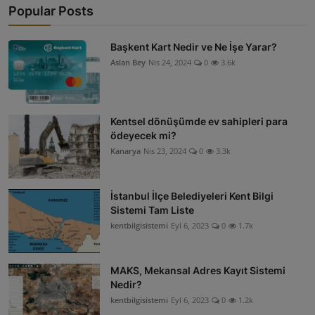
Popular Posts
Başkent Kart Nedir ve Ne İşe Yarar?
Aslan Bey
Nis 24, 2024
0
3.6k
Kentsel dönüşümde ev sahipleri para
ödeyecek mi?
Kanarya
Nis 23, 2024
0
3.3k
İstanbul İlçe Belediyeleri Kent Bilgi
Sistemi Tam Liste
kentbilgisistemi
Eyl 6, 2023
0
1.7k
MAKS, Mekansal Adres Kayıt Sistemi
Nedir?
kentbilgisistemi
Eyl 6, 2023
0
1.2k