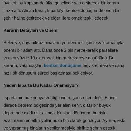
üyeleri,
bu kapsamda ülke genelinde ses getirecek bir karara
imza attı.
Alınan karar,
Isparta'yı kentsel dönüşümde öncü bir
şehir haline getirecek ve diğer illere örnek teşkil edecek.
Kararın Detayları ve Önemi
Belediye,
dayanıksız binaların yenilenmesi için teşvik amacıyla
önemli bir adım attı.
Daha önce 2 bin metrekarelik parsellere
verilen yüzde 10 ek emsal,
bin metrekareye düşürüldü.
Bu
kararın,
vatandaşları
kentsel dönüşüme
teşvik etmesi ve daha
hızlı bir dönüşüm süreci başlatması bekleniyor.
Neden Isparta Bu Kadar Önemsiyor?
Isparta'nın bu konuya verdiği önem,
şans eseri değil.
Birinci
derece deprem bölgesinde yer alan şehir,
olası bir büyük
depremde ciddi risk altında.
Kentsel dönüşüm,
bu riski
azaltmanın en etkili yollarından biri olarak görülüyor.
Ayrıca,
eski
ve yıpranmış binaların yenilenmesiyle birlikte şehrin estetik