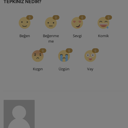
TEPKINIZ NEDIR?
0
0
0
0
Beğen
Beğenme
Sevgi
Komik
me
0
0
0
Kızgın
Üzgün
Vay