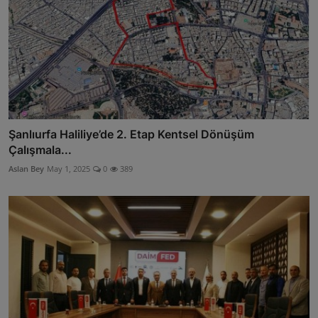
Şanlıurfa Haliliye’de 2. Etap Kentsel Dönüşüm
Çalışmala...
Aslan Bey
May 1, 2025
0
389