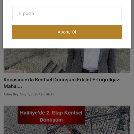
Abone Ol
Kocasinan’da Kentsel Dönüşüm Erkilet Ertuğrulgazi
Mahal...
Aslan Bey
May 1, 2025
0
18