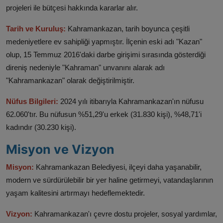
projeleri ile bütçesi hakkında kararlar alır.​
Tarih ve Kuruluş:
Kahramankazan, tarih boyunca çeşitli
medeniyetlere ev sahipliği yapmıştır. İlçenin eski adı "Kazan"
olup, 15 Temmuz 2016'daki darbe girişimi sırasında gösterdiği
direniş nedeniyle "Kahraman" unvanını alarak adı
"Kahramankazan" olarak değiştirilmiştir. ​
Nüfus Bilgileri:
2024 yılı itibarıyla Kahramankazan'ın nüfusu
62.060'tır. Bu nüfusun %51,29'u erkek (31.830 kişi), %48,71'i
kadındır (30.230 kişi). ​
Misyon ve Vizyon
Misyon:
Kahramankazan Belediyesi, ilçeyi daha yaşanabilir,
modern ve sürdürülebilir bir yer haline getirmeyi, vatandaşlarının
yaşam kalitesini artırmayı hedeflemektedir.​
Vizyon:
Kahramankazan'ı çevre dostu projeler, sosyal yardımlar,