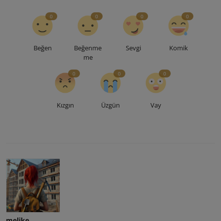
0
0
0
0
Beğen
Beğenme
Sevgi
Komik
me
0
0
0
Kızgın
Üzgün
Vay
melike