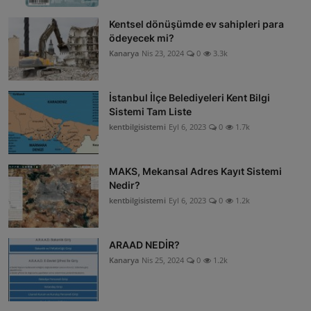
Kentsel dönüşümde ev sahipleri para
ödeyecek mi?
Kanarya
Nis 23, 2024
0
3.3k
İstanbul İlçe Belediyeleri Kent Bilgi
Sistemi Tam Liste
kentbilgisistemi
Eyl 6, 2023
0
1.7k
MAKS, Mekansal Adres Kayıt Sistemi
Nedir?
kentbilgisistemi
Eyl 6, 2023
0
1.2k
ARAAD NEDİR?
Kanarya
Nis 25, 2024
0
1.2k