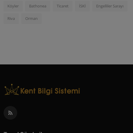
Köyler
Bathonea
Ticaret
İSKİ
Engelliler Sarayı
Riva
Orman