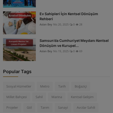
Ev Sahipleri İçin Kentsel Dönüşüm
Rehberi
Aslan Bey
Nis 20, 2025
0
28
Samsun’da Cumhuriyet Meydanı Kentsel
Dönüşüm ve Kurupel...
Aslan Bey
Nis 19, 2025
0
69
Popular Tags
Sosyal Hizmetler
Metro
Tarih
Boğaziçi
Millet Bahçesi
Sahil
Marina
Kentsel Gelişim
Projeler
Göl
Tarım
Sanayi
Avcılar Sahili