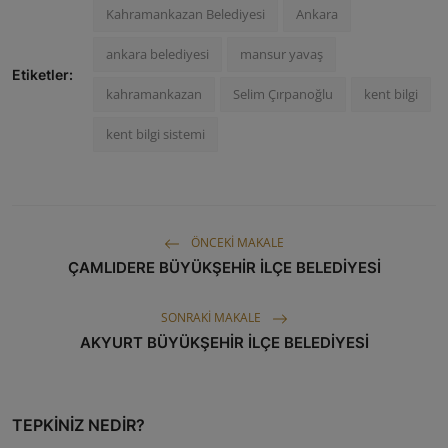
Kahramankazan Belediyesi
Ankara
ankara belediyesi
mansur yavaş
Etiketler:
kahramankazan
Selim Çırpanoğlu​
kent bilgi
kent bilgi sistemi
ÖNCEKI MAKALE
ÇAMLIDERE BÜYÜKŞEHİR İLÇE BELEDİYESİ
SONRAKI MAKALE
AKYURT BÜYÜKŞEHİR İLÇE BELEDİYESİ
TEPKINIZ NEDIR?