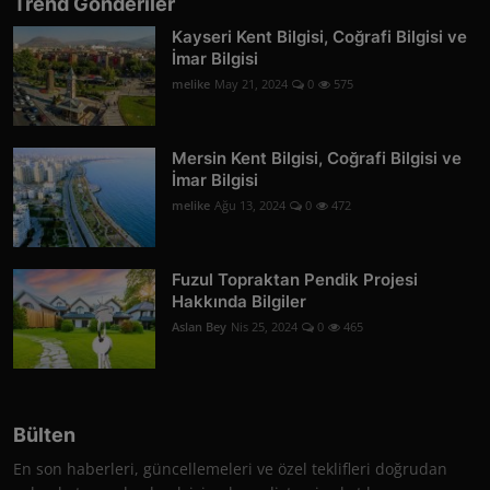
Trend Gönderiler
Kayseri Kent Bilgisi, Coğrafi Bilgisi ve
İmar Bilgisi
melike
May 21, 2024
0
575
Mersin Kent Bilgisi, Coğrafi Bilgisi ve
İmar Bilgisi
melike
Ağu 13, 2024
0
472
Fuzul Topraktan Pendik Projesi
Hakkında Bilgiler
Aslan Bey
Nis 25, 2024
0
465
Bülten
En son haberleri, güncellemeleri ve özel teklifleri doğrudan