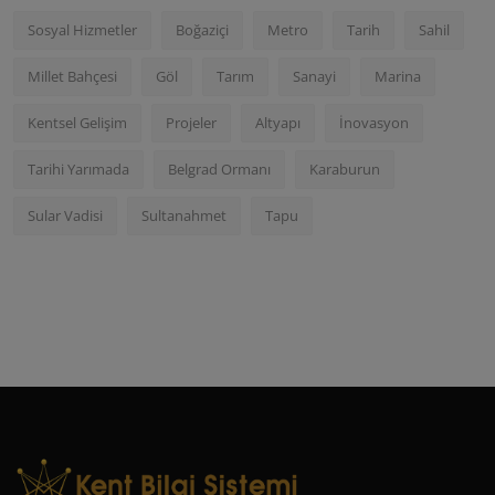
Sosyal Hizmetler
Boğaziçi
Metro
Tarih
Sahil
Millet Bahçesi
Göl
Tarım
Sanayi
Marina
Kentsel Gelişim
Projeler
Altyapı
İnovasyon
Tarihi Yarımada
Belgrad Ormanı
Karaburun
Sular Vadisi
Sultanahmet
Tapu