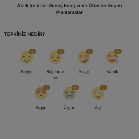
Akıllı Şehirler Güneş Enerjisinin Ötesine Geçen
Planlamalar
TEPKINIZ NEDIR?
0
0
0
0
Beğen
Beğenme
Sevgi
Komik
me
0
0
0
Kızgın
Üzgün
Vay