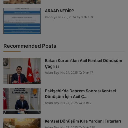
ARAAD NEDİR?
Kanarya
Nis 25, 2024
0
1.2k
Recommended Posts
Bakan Kurum’dan Acil Kentsel Dönüşüm
Çağrısı
Aslan Bey
Nis 24, 2025
0
17
Eskişehir’de Deprem Sonrası Kentsel
Dönüşüm İçin Acil Ç...
Aslan Bey
Nis 24, 2025
0
7
Kentsel Dönüşüm Kira Yardımı Tutarları
Aslan Bey
Nis 22, 2025
0
220