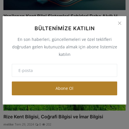
Yenilenen Kent Bilgi Sistemleri Şehirleri Daha Akıllı H...
Kanarya
Nis 26, 2024
0
231
BÜLTENIMIZE KATILIN
En son haberleri, güncellemeleri ve özel teklifleri
doğrudan gelen kutunuzda almak için abone listemize
katılın
Abone Ol
Rize Kent Bilgisi, Coğrafi Bilgisi ve İmar Bilgisi
melike
Tem 29, 2024
0
202