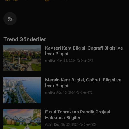
Trend Gönderiler
Kayseri Kent Bilgisi, Coğrafi Bilgisi ve
İmar Bilgisi
melike
May 21, 2024
0
575
Mersin Kent Bilgisi, Coğrafi Bilgisi ve
İmar Bilgisi
melike
Ağu 13, 2024
0
472
Fuzul Topraktan Pendik Projesi
Hakkında Bilgiler
Aslan Bey
Nis 25, 2024
0
465