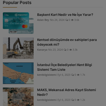
Popular Posts
Başkent Kart Nedir ve Ne İşe Yarar?
Aslan Bey
Nis 24, 2024
0
3.6k
Kentsel dönüşümde ev sahipleri para
ödeyecek mi?
Kanarya
Nis 23, 2024
0
3.3k
İstanbul İlçe Belediyeleri Kent Bilgi
Sistemi Tam Liste
kentbilgisistemi
Eyl 6, 2023
0
1.7k
MAKS, Mekansal Adres Kayıt Sistemi
Nedir?
kentbilgisistemi
Eyl 6, 2023
0
1.2k