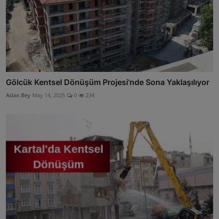
Gölcük Kentsel Dönüşüm Projesi’nde Sona Yaklaşılıyor
Aslan Bey
May 14, 2025
0
234