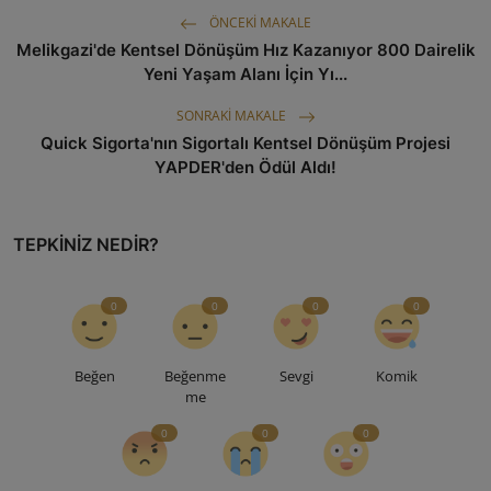
ÖNCEKI MAKALE
Melikgazi'de Kentsel Dönüşüm Hız Kazanıyor 800 Dairelik
Yeni Yaşam Alanı İçin Yı...
SONRAKI MAKALE
Quick Sigorta'nın Sigortalı Kentsel Dönüşüm Projesi
YAPDER'den Ödül Aldı!
TEPKINIZ NEDIR?
0
0
0
0
Beğen
Beğenme
Sevgi
Komik
me
0
0
0