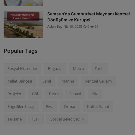
Samsun’da Cumhuriyet Meydanı Kentsel
Dönüşüm ve Kurupel...
Aslan Bey
Nis 19, 2025
0
69
Popular Tags
Sosyal Hizmetler
Boğaziçi
Metro
Tarih
Millet Bahçesi
Sahil
Marina
Kentsel Gelişim
Projeler
Göl
Tarım
Sanayi
İSKİ
Engelliler Sarayı
Riva
Orman
Kültür Sanat
Tersane
İETT
Sosyal Belediyecilik