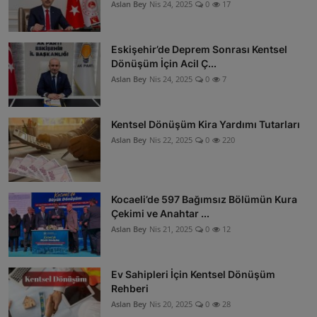
Aslan Bey
Nis 24, 2025
0
17
Eskişehir’de Deprem Sonrası Kentsel
Dönüşüm İçin Acil Ç...
Aslan Bey
Nis 24, 2025
0
7
Kentsel Dönüşüm Kira Yardımı Tutarları
Aslan Bey
Nis 22, 2025
0
220
Kocaeli’de 597 Bağımsız Bölümün Kura
Çekimi ve Anahtar ...
Aslan Bey
Nis 21, 2025
0
12
Ev Sahipleri İçin Kentsel Dönüşüm
Rehberi
Aslan Bey
Nis 20, 2025
0
28