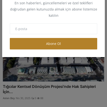
Hizme...
En son haberleri, güncellemeleri ve özel teklifleri
doğrudan gelen kutunuzda almak için abone listemize
Aslan Bey
May 13, 2025
0
131
katılın
Abone Ol
Tığcılar Kentsel Dönüşüm Projesi’nde Hak Sahipleri
İçin...
Aslan Bey
Nis 30, 2025
0
88