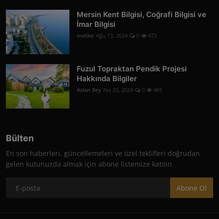
Mersin Kent Bilgisi, Coğrafi Bilgisi ve
İmar Bilgisi
melike
Ağu 13, 2024
0
472
Fuzul Topraktan Pendik Projesi
Hakkında Bilgiler
Aslan Bey
Nis 25, 2024
0
465
Bülten
En son haberleri, güncellemeleri ve özel teklifleri doğrudan
gelen kutunuzda almak için abone listemize katılın
Abone Ol