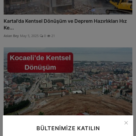
Kartal'da Kentsel Dönüşüm ve Deprem Hazırlıkları Hız
Ke...
Aslan Bey
May 5, 2025
0
21
BÜLTENIMIZE KATILIN
Kocaeli’de Kentsel Dönüşüm için Şehirler Ofisleri