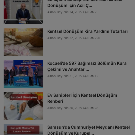
Dönüşüm İçin Acil Ç...
Aslan Bey
Nis 24, 2025
0
7
Kentsel Dönüşüm Kira Yardımı Tutarları
Aslan Bey
Nis 22, 2025
0
220
Kocaeli’de 597 Bağımsız Bölümün Kura
Çekimi ve Anahtar ...
Aslan Bey
Nis 21, 2025
0
12
Ev Sahipleri İçin Kentsel Dönüşüm
Rehberi
Aslan Bey
Nis 20, 2025
0
28
Samsun’da Cumhuriyet Meydanı Kentsel
Dönüşüm ve Kurupel...