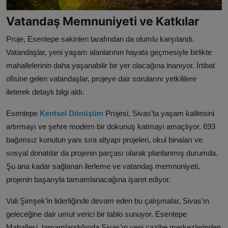
Vatandaş Memnuniyeti ve Katkılar
Proje, Esentepe sakinleri tarafından da olumlu karşılandı.
Vatandaşlar, yeni yaşam alanlarının hayata geçmesiyle birlikte
mahallelerinin daha yaşanabilir bir yer olacağına inanıyor. İrtibat
ofisine gelen vatandaşlar, projeye dair sorularını yetkililere
ileterek detaylı bilgi aldı.
Esentepe
Kentsel Dönüşüm
Projesi, Sivas’ta yaşam kalitesini
artırmayı ve şehre modern bir dokunuş katmayı amaçlıyor. 693
bağımsız konutun yanı sıra altyapı projeleri, okul binaları ve
sosyal donatılar da projenin parçası olarak planlanmış durumda.
Şu ana kadar sağlanan ilerleme ve vatandaş memnuniyeti,
projenin başarıyla tamamlanacağına işaret ediyor.
Vali Şimşek’in liderliğinde devam eden bu çalışmalar, Sivas’ın
geleceğine dair umut verici bir tablo sunuyor. Esentepe
Mahallesi, tamamlandığında Sivas’ın yeni cazibe merkezlerinden