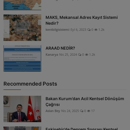
MAKS, Mekansal Adres Kayıt Sistemi
Nedir?
kentbilgisistemi
Eyl 6, 2023
0
1.2k
ARAAD NEDİR?
Kanarya
Nis 25, 2024
0
1.2k
Recommended Posts
Bakan Kurum’dan Acil Kentsel Dönüşüm
Çağrısı
Aslan Bey
Nis 24, 2025
0
17
Eskişehir’de Deprem Sonrası Kentsel