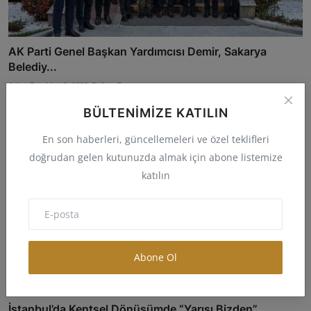
AK Parti Genel Başkan Yardımcısı Demir, Sakarya
Belediy...
Aslan Bey
May 3, 2025
0
7
BÜLTENIMIZE KATILIN
En son haberleri, güncellemeleri ve özel teklifleri
doğrudan gelen kutunuzda almak için abone listemize
katılın
Abone Ol
İstanbul’da Kentsel Dönüşümde “Yarısı Bizden”