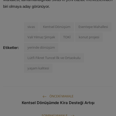
biri olmaya aday görünüyor.
sivas
Kentsel Dönüşüm
Esentepe Mahallesi
Vali Yılmaz Şimşek
TOKİ
konut projesi
yerinde dönüşüm
Etiketler:
Lütfi Fikret Tuncel İlk ve Ortaokulu
yaşam kalitesi
ÖNCEKI MAKALE
Kentsel Dönüşümde Kira Desteği Artışı
SONRAKI MAKALE