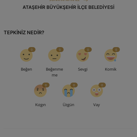
ATAŞEHİR BÜYÜKŞEHİR İLÇE BELEDİYESİ
TEPKINIZ NEDIR?
0
0
0
0
Beğen
Beğenme
Sevgi
Komik
me
0
0
0
Kızgın
Üzgün
Vay