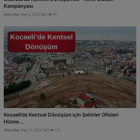
Kampanyası
Aslan Bey
May 2, 2025
0
39
Kocaeli’de Kentsel Dönüşüm için Şehirler Ofisleri
Hizme...
Aslan Bey
May 13, 2025
0
131