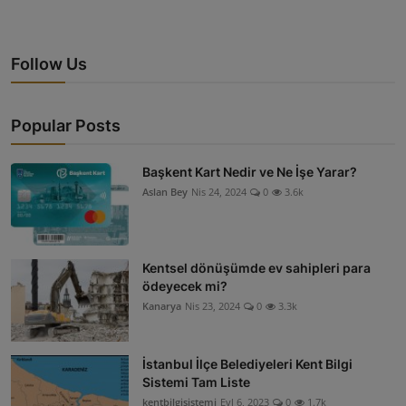
Follow Us
Popular Posts
Başkent Kart Nedir ve Ne İşe Yarar?
Aslan Bey
Nis 24, 2024
0
3.6k
Kentsel dönüşümde ev sahipleri para
ödeyecek mi?
Kanarya
Nis 23, 2024
0
3.3k
İstanbul İlçe Belediyeleri Kent Bilgi
Sistemi Tam Liste
kentbilgisistemi
Eyl 6, 2023
0
1.7k