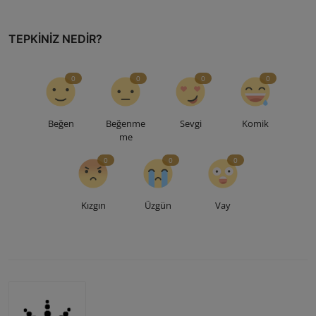
TEPKINIZ NEDIR?
0
0
0
0
Beğen
Beğenme
Sevgi
Komik
me
0
0
0
Kızgın
Üzgün
Vay