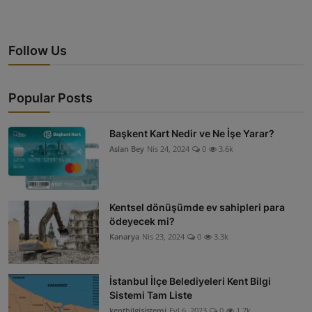
Follow Us
Popular Posts
Başkent Kart Nedir ve Ne İşe Yarar?
Aslan Bey
Nis 24, 2024
0
3.6k
Kentsel dönüşümde ev sahipleri para
ödeyecek mi?
Kanarya
Nis 23, 2024
0
3.3k
İstanbul İlçe Belediyeleri Kent Bilgi
Sistemi Tam Liste
kentbilgisistemi
Eyl 6, 2023
0
1.7k