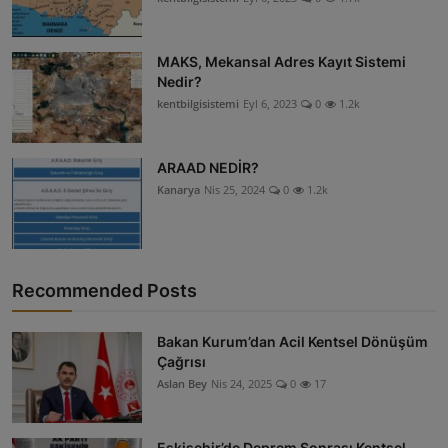
MAKS, Mekansal Adres Kayıt Sistemi
Nedir?
kentbilgisistemi
Eyl 6, 2023
0
1.2k
ARAAD NEDİR?
Kanarya
Nis 25, 2024
0
1.2k
Recommended Posts
Bakan Kurum’dan Acil Kentsel Dönüşüm
Çağrısı
Aslan Bey
Nis 24, 2025
0
17
Eskişehir’de Deprem Sonrası Kentsel