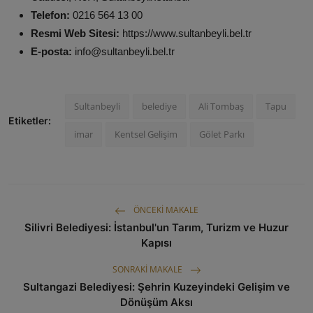
Telefon:
0216 564 13 00
Resmi Web Sitesi:
https://www.sultanbeyli.bel.tr
E-posta:
info@sultanbeyli.bel.tr
Sultanbeyli
belediye
Ali Tombaş
Tapu
Etiketler:
imar
Kentsel Gelişim
Gölet Parkı
ÖNCEKI MAKALE
Silivri Belediyesi: İstanbul'un Tarım, Turizm ve Huzur
Kapısı
SONRAKI MAKALE
Sultangazi Belediyesi: Şehrin Kuzeyindeki Gelişim ve
Dönüşüm Aksı