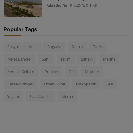
Aslan Bey
Nis 19, 2025
0
69
Popular Tags
Sosyal Hizmetler
Boğaziçi
Metro
Tarih
Millet Bahçesi
Sahil
Tarım
Sanayi
Marina
Kentsel Gelişim
Projeler
Göl
Modern
Cezaevi Projesi
Erhan Güzel
Tozkoparan
Şile
Yaşam
Rıza Akpolat
Merter