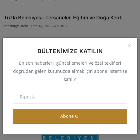
Tuzla Belediyesi: Tersaneler, Eğitim ve Doğa Kenti
kentbilgisistemi
Tem 14, 2025
0
8
Pendik Belediyesi: Sanayi, Lojistik ve Hızla Gelişen Ya...
BÜLTENIMIZE KATILIN
kentbilgisistemi
Tem 14, 2025
0
6
En son haberleri, güncellemeleri ve özel teklifleri
doğrudan gelen kutunuzda almak için abone listemize
katılın
Abone Ol