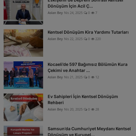
Dönüşüm İçin Acil Ç...
Aslan Bey
Nis 24, 2025
0
7
Kentsel Dönüşüm Kira Yardımı Tutarları
Aslan Bey
Nis 22, 2025
0
220
Kocaeli’de 597 Bağımsız Bölümün Kura
Çekimi ve Anahtar ...
Aslan Bey
Nis 21, 2025
0
12
Ev Sahipleri İçin Kentsel Dönüşüm
Rehberi
Aslan Bey
Nis 20, 2025
0
28
Samsun’da Cumhuriyet Meydanı Kentsel
Dönüşüm ve Kurupel...