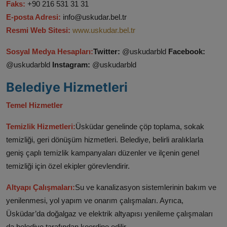
Faks:
+90 216 531 31 31
E-posta Adresi:
info@uskudar.bel.tr
Resmi Web Sitesi:
www.uskudar.bel.tr
Sosyal Medya Hesapları:
Twitter:
@uskudarbld
Facebook:
@uskudarbld
Instagram:
@uskudarbld
Belediye Hizmetleri
Temel Hizmetler
Temizlik Hizmetleri:
Üsküdar genelinde çöp toplama, sokak
temizliği, geri dönüşüm hizmetleri. Belediye, belirli aralıklarla
geniş çaplı temizlik kampanyaları düzenler ve ilçenin genel
temizliği için özel ekipler görevlendirir.
Altyapı Çalışmaları:
Su ve kanalizasyon sistemlerinin bakım ve
yenilenmesi, yol yapım ve onarım çalışmaları. Ayrıca,
Üsküdar’da doğalgaz ve elektrik altyapısı yenileme çalışmaları
da belediye tarafından koordine edilir.