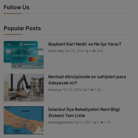
Follow Us
Popular Posts
Başkent Kart Nedir ve Ne İşe Yarar?
Aslan Bey
Nis 24, 2024
0
3.6k
Kentsel dönüşümde ev sahipleri para
ödeyecek mi?
Kanarya
Nis 23, 2024
0
3.3k
İstanbul İlçe Belediyeleri Kent Bilgi
Sistemi Tam Liste
kentbilgisistemi
Eyl 6, 2023
0
1.7k