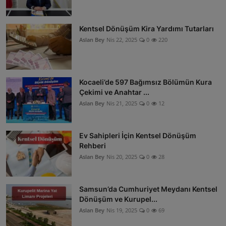
Kentsel Dönüşüm Kira Yardımı Tutarları
Aslan Bey
Nis 22, 2025
0
220
Kocaeli’de 597 Bağımsız Bölümün Kura
Çekimi ve Anahtar ...
Aslan Bey
Nis 21, 2025
0
12
Ev Sahipleri İçin Kentsel Dönüşüm
Rehberi
Aslan Bey
Nis 20, 2025
0
28
Samsun’da Cumhuriyet Meydanı Kentsel
Dönüşüm ve Kurupel...
Aslan Bey
Nis 19, 2025
0
69