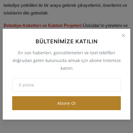
belediye yetkilileri ile bir araya gelerek şikayetlerini, önerilerini ve
isteklerini dile getirebilir.
Belediye Anketleri ve Katılım Projeleri:
Üsküdar’ın yönetimi ve
yeni projeler hakkında vatandaşların görüşlerini almak amacıyla
BÜLTENIMIZE KATILIN
düzenlenen anketler ve katılım projeleri. Üsküdar Belediyesi,
halkın görüşlerini dikkate alarak projeleri şekillendirir ve bu
En son haberleri, güncellemeleri ve özel teklifleri
süreçte vatandaş katılımını artırmayı hedefler.
doğrudan gelen kutunuzda almak için abone listemize
katılın
Üsküdar Belediyesi
İBB
hilmi türkmen
KENT BİLGİSİ
üsküdar
istanbul
Etiketler:
Abone Ol
sinem dedetaş