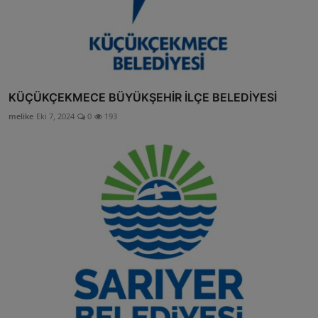
KÜÇÜKÇEKMECE BÜYÜKŞEHİR İLÇE BELEDİYESİ
melike
Eki 7, 2024
0
193