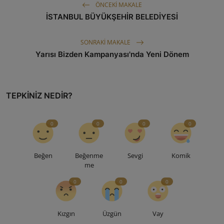
ÖNCEKI MAKALE
İSTANBUL BÜYÜKŞEHİR BELEDİYESİ
SONRAKI MAKALE
Yarısı Bizden Kampanyası'nda Yeni Dönem
TEPKINIZ NEDIR?
0
0
0
0
Beğen
Beğenme
Sevgi
Komik
me
0
0
0
Kızgın
Üzgün
Vay