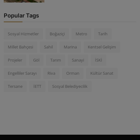
Popular Tags
Sosyal Hizmetler
Boğaziçi
Metro
Tarih
Millet Bahçesi
Sahil
Marina
Kentsel Gelişim
Projeler
Göl
Tarım
Sanayi
İSKİ
Engelliler Sarayı
Riva
Orman
Kültür Sanat
Tersane
İETT
Sosyal Belediyecilik