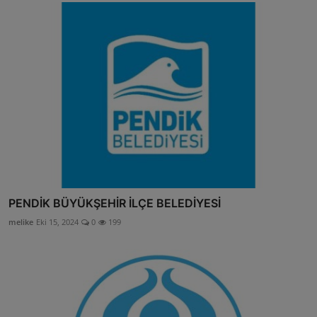
PENDİK BÜYÜKŞEHİR İLÇE BELEDİYESİ
melike
Eki 15, 2024
0
199