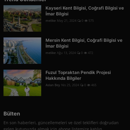
Kayseri Kent Bilgisi, Coğrafi Bilgisi ve
İmar Bilgisi
melike
May 21, 2024
0
575
Mersin Kent Bilgisi, Coğrafi Bilgisi ve
İmar Bilgisi
melike
Ağu 13, 2024
0
472
Fuzul Topraktan Pendik Projesi
Hakkında Bilgiler
Aslan Bey
Nis 25, 2024
0
465
Bülten
En son haberleri, güncellemeleri ve özel teklifleri doğrudan
gelen kutunuzda almak için abone listemize katılın