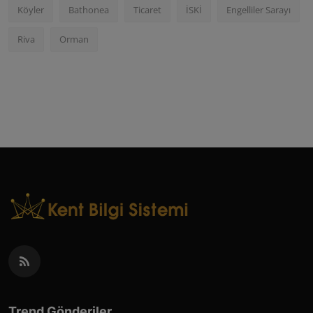
Köyler
Bathonea
Ticaret
İSKİ
Engelliler Sarayı
Riva
Orman
Trend Gönderiler