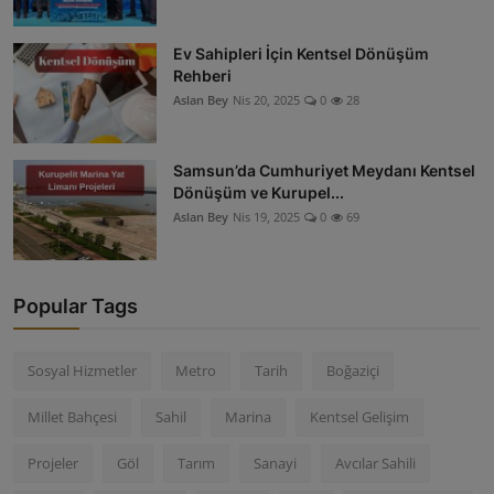
Ev Sahipleri İçin Kentsel Dönüşüm
Rehberi
Aslan Bey
Nis 20, 2025
0
28
Samsun’da Cumhuriyet Meydanı Kentsel
Dönüşüm ve Kurupel...
Aslan Bey
Nis 19, 2025
0
69
Popular Tags
Sosyal Hizmetler
Metro
Tarih
Boğaziçi
Millet Bahçesi
Sahil
Marina
Kentsel Gelişim
Projeler
Göl
Tarım
Sanayi
Avcılar Sahili