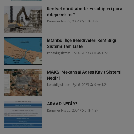
Kentsel dönüşümde ev sahipleri para
ödeyecek mi?
Kanarya
Nis 23, 2024
0
3.3k
İstanbul İlçe Belediyeleri Kent Bilgi
Sistemi Tam Liste
kentbilgisistemi
Eyl 6, 2023
0
1.7k
MAKS, Mekansal Adres Kayıt Sistemi
Nedir?
kentbilgisistemi
Eyl 6, 2023
0
1.2k
ARAAD NEDİR?
Kanarya
Nis 25, 2024
0
1.2k