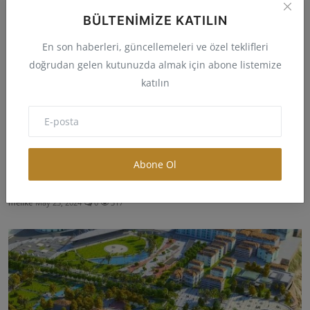
BÜLTENIMIZE KATILIN
En son haberleri, güncellemeleri ve özel teklifleri
doğrudan gelen kutunuzda almak için abone listemize
katılın
Abone Ol
Malatya Kent Bilgisi, Coğrafi Bilgisi ve İmar Bilgisi
melike
May 23, 2024
0
317